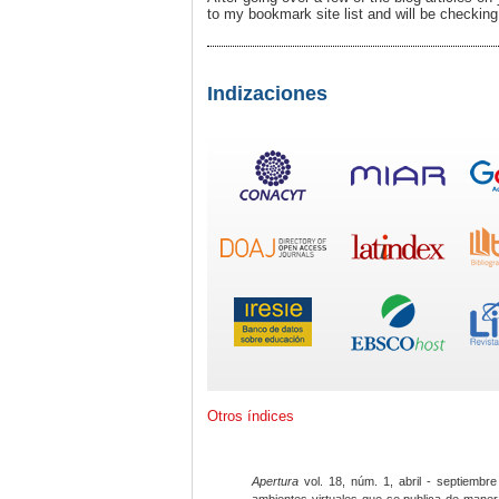
to my bookmark site list and will be checking
Indizaciones
Otros índices
Apertura
vol. 18, núm. 1, abril - septiembre
ambientes virtuales que se publica de maner