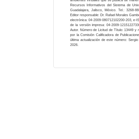
Recursos Informativos del Sistema de Univ
Guadalajara, Jalisco, México. Tel.: 3268-8
Editor responsable: Dr. Rafael Morales Gambo
electrónica: 04-2009-080712102200-203, e-I
de la versión impresa: 04-2009-12151227330
Autor. Número de Licitud de Título: 13449 y
por la Comisión Calificadora de Publicacio
última actualización de este número: Sergi
2026.