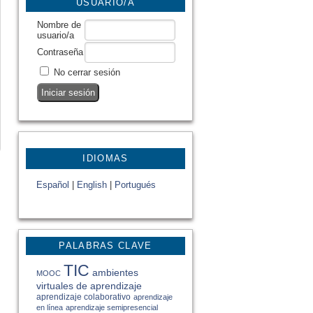
USUARIO/A
Nombre de
usuario/a
Contraseña
No cerrar sesión
IDIOMAS
Español
|
English
|
Portugués
PALABRAS CLAVE
TIC
ambientes
MOOC
virtuales de aprendizaje
aprendizaje colaborativo
aprendizaje
en línea
aprendizaje semipresencial