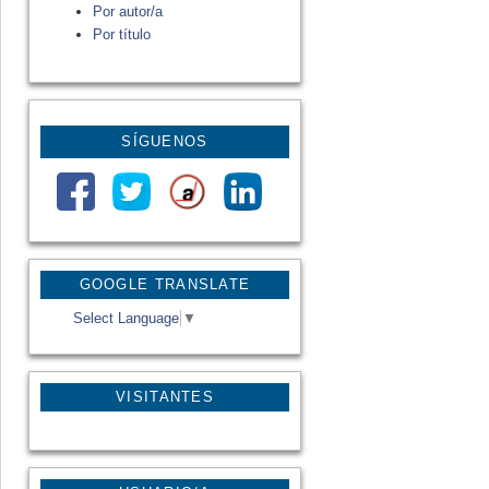
Por autor/a
Por título
SÍGUENOS
GOOGLE TRANSLATE
Select Language
▼
VISITANTES