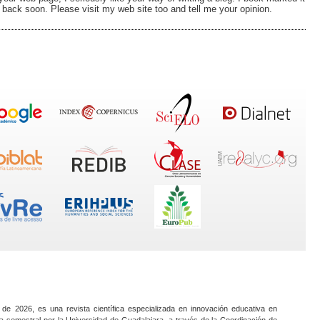
 back soon. Please visit my web site too and tell me your opinion.
 de 2026, es una revista científica especializada en innovación educativa en
a semestral por la Universidad de Guadalajara, a través de la Coordinación de