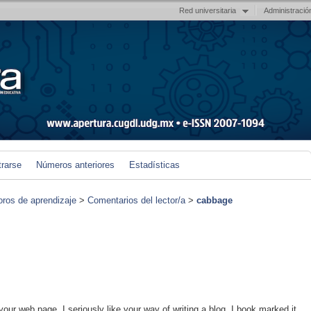
Red universitaria
Administració
trarse
Números anteriores
Estadísticas
foros de aprendizaje
>
Comentarios del lector/a
>
cabbage
 your web page, I seriously like your way of writing a blog. I book marked it