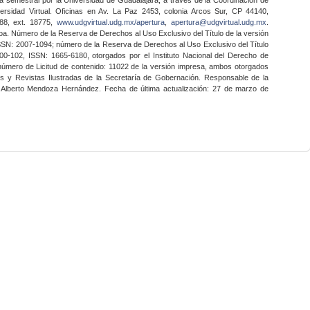
ersidad Virtual. Oficinas en Av. La Paz 2453, colonia Arcos Sur, CP 44140,
888, ext. 18775,
www.udgvirtual.udg.mx/apertura
,
apertura@udgvirtual.udg.mx
.
a. Número de la Reserva de Derechos al Uso Exclusivo del Título de la versión
SSN: 2007-1094; número de la Reserva de Derechos al Uso Exclusivo del Título
0-102, ISSN: 1665-6180, otorgados por el Instituto Nacional del Derecho de
 número de Licitud de contenido: 11022 de la versión impresa, ambos otorgados
nes y Revistas Ilustradas de la Secretaría de Gobernación. Responsable de la
o Alberto Mendoza Hernández. Fecha de última actualización: 27 de marzo de