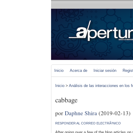
Inicio
Acerca de
Iniciar sesión
Regis
Inicio
>
Análisis de las interacciones en los 
cabbage
por
Daphne Shira
(2019-02-13)
RESPONDER AL CORREO ELECTRÃ³NICO
After going over a few of the blog articles on