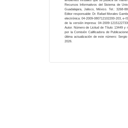
Recursos Informativos del Sistema de Univ
Guadalajara, Jalisco, México. Tel.: 3268-8
Editor responsable: Dr. Rafael Morales Gambo
electrónica: 04-2009-080712102200-203, e-I
de la versión impresa: 04-2009-12151227330
Autor. Número de Licitud de Título: 13449 y
por la Comisión Calificadora de Publicacio
última actualización de este número: Sergi
2026.