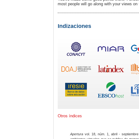
most people will go along with your views on t
Indizaciones
Otros índices
Apertura
vol. 18, núm. 1, abril - septiembre
ambientes virtuales que se publica de maner