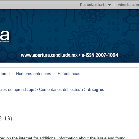
Red universitaria
Administració
trarse
Números anteriores
Estadísticas
foros de aprendizaje
>
Comentarios del lector/a
>
disagree
2-13)
d on the internet for additional information about the issue and found