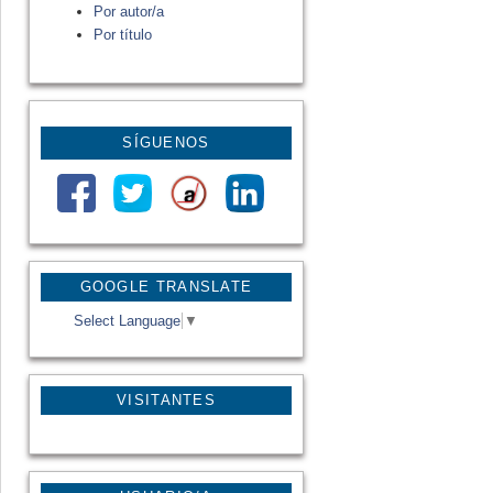
Por autor/a
Por título
SÍGUENOS
GOOGLE TRANSLATE
Select Language
▼
VISITANTES