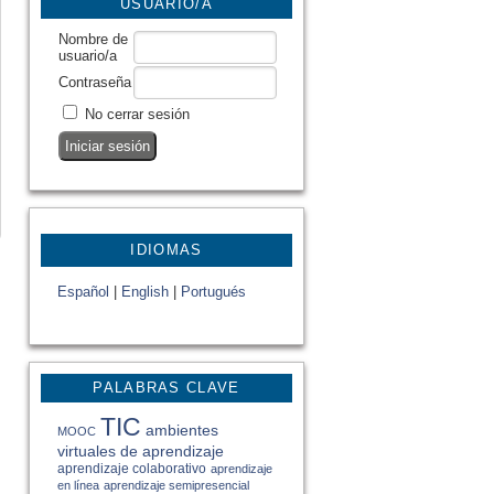
USUARIO/A
Nombre de
usuario/a
Contraseña
No cerrar sesión
IDIOMAS
Español
|
English
|
Portugués
PALABRAS CLAVE
TIC
ambientes
MOOC
virtuales de aprendizaje
aprendizaje colaborativo
aprendizaje
en línea
aprendizaje semipresencial