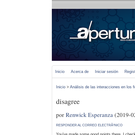
Inicio
Acerca de
Iniciar sesión
Regis
Inicio
>
Análisis de las interacciones en los 
disagree
por
Renwick Esperanza
(2019-0
RESPONDER AL CORREO ELECTRÃ³NICO
You've made some good points there. I checke