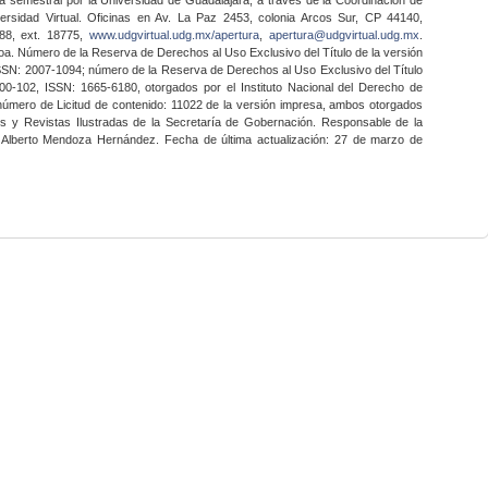
ersidad Virtual. Oficinas en Av. La Paz 2453, colonia Arcos Sur, CP 44140,
888, ext. 18775,
www.udgvirtual.udg.mx/apertura
,
apertura@udgvirtual.udg.mx
.
a. Número de la Reserva de Derechos al Uso Exclusivo del Título de la versión
SSN: 2007-1094; número de la Reserva de Derechos al Uso Exclusivo del Título
0-102, ISSN: 1665-6180, otorgados por el Instituto Nacional del Derecho de
 número de Licitud de contenido: 11022 de la versión impresa, ambos otorgados
nes y Revistas Ilustradas de la Secretaría de Gobernación. Responsable de la
o Alberto Mendoza Hernández. Fecha de última actualización: 27 de marzo de