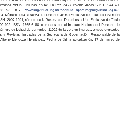
ersidad Virtual. Oficinas en Av. La Paz 2453, colonia Arcos Sur, CP 44140,
888, ext. 18775,
www.udgvirtual.udg.mx/apertura
,
apertura@udgvirtual.udg.mx
.
a. Número de la Reserva de Derechos al Uso Exclusivo del Título de la versión
SSN: 2007-1094; número de la Reserva de Derechos al Uso Exclusivo del Título
0-102, ISSN: 1665-6180, otorgados por el Instituto Nacional del Derecho de
 número de Licitud de contenido: 11022 de la versión impresa, ambos otorgados
nes y Revistas Ilustradas de la Secretaría de Gobernación. Responsable de la
o Alberto Mendoza Hernández. Fecha de última actualización: 27 de marzo de