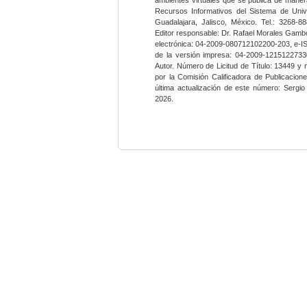
Recursos Informativos del Sistema de Univ
Guadalajara, Jalisco, México. Tel.: 3268-8
Editor responsable: Dr. Rafael Morales Gambo
electrónica: 04-2009-080712102200-203, e-I
de la versión impresa: 04-2009-12151227330
Autor. Número de Licitud de Título: 13449 y
por la Comisión Calificadora de Publicacio
última actualización de este número: Sergi
2026.