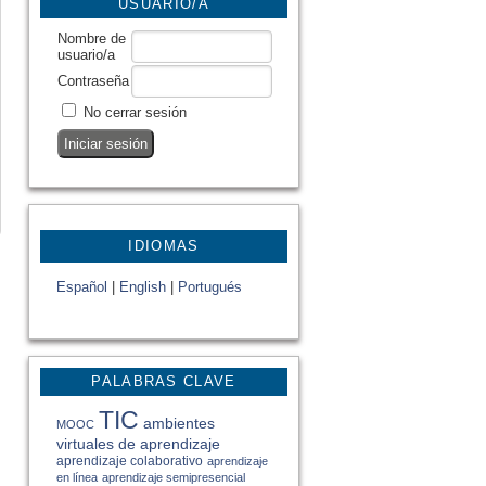
USUARIO/A
Nombre de
usuario/a
Contraseña
No cerrar sesión
IDIOMAS
Español
|
English
|
Portugués
PALABRAS CLAVE
TIC
ambientes
MOOC
virtuales de aprendizaje
aprendizaje colaborativo
aprendizaje
en línea
aprendizaje semipresencial