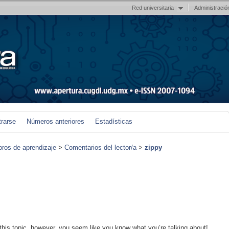
Red universitaria
Administració
trarse
Números anteriores
Estadísticas
foros de aprendizaje
>
Comentarios del lector/a
>
zippy
 this topic, however, you seem like you know what you’re talking about!