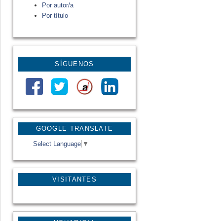
Por autor/a
Por título
SÍGUENOS
GOOGLE TRANSLATE
Select Language
▼
VISITANTES