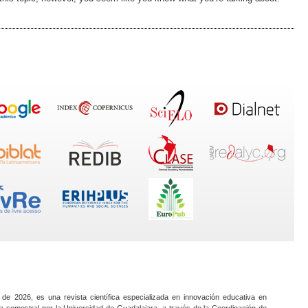
 de 2026, es una revista científica especializada en innovación educativa en
a semestral por la Universidad de Guadalajara, a través de la Coordinación de