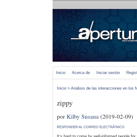
Inicio
Acerca de
Iniciar sesión
Regis
Inicio
>
Análisis de las interacciones en los 
zippy
por
Kilby Susana
(2019-02-09)
RESPONDER AL CORREO ELECTRÃ³NICO
It’s hard to come by well-informed people for