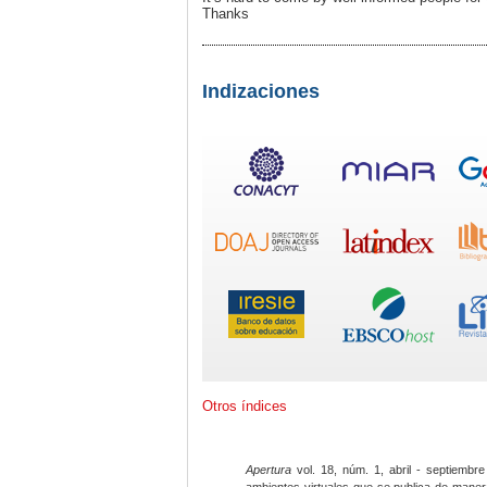
Thanks
Indizaciones
Otros índices
Apertura
vol. 18, núm. 1, abril - septiembre
ambientes virtuales que se publica de maner