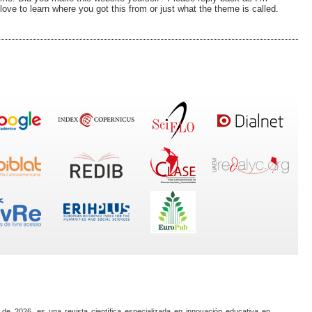
ve to learn where you got this from or just what the theme is called.
 de 2026, es una revista científica especializada en innovación educativa en