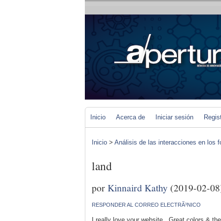
Inicio
Acerca de
Iniciar sesión
Regis
Inicio
>
Análisis de las interacciones en los 
land
por
Kinnaird Kathy
(2019-02-08
RESPONDER AL CORREO ELECTRÃ³NICO
I really love your website.. Great colors & t