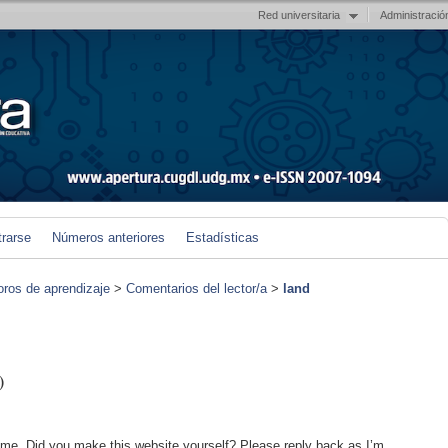
Red universitaria
Administració
trarse
Números anteriores
Estadísticas
foros de aprendizaje
>
Comentarios del lector/a
>
land
)
heme. Did you make this website yourself? Please reply back as I’m