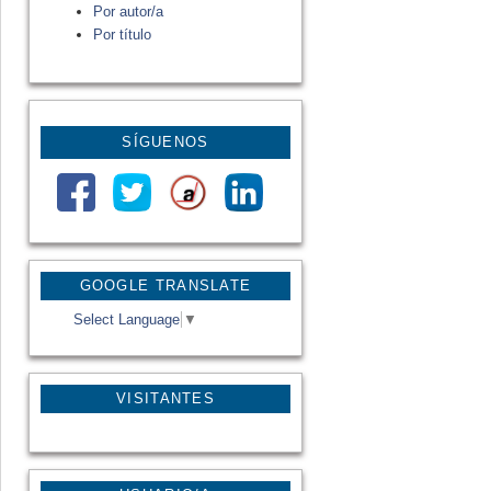
Por autor/a
Por título
SÍGUENOS
GOOGLE TRANSLATE
Select Language
▼
VISITANTES