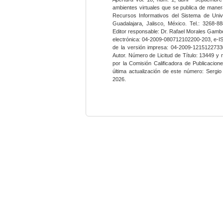
ambientes virtuales que se publica de maner
Recursos Informativos del Sistema de Univ
Guadalajara, Jalisco, México. Tel.: 3268-8
Editor responsable: Dr. Rafael Morales Gambo
electrónica: 04-2009-080712102200-203, e-I
de la versión impresa: 04-2009-12151227330
Autor. Número de Licitud de Título: 13449 y
por la Comisión Calificadora de Publicacio
última actualización de este número: Sergi
2026.