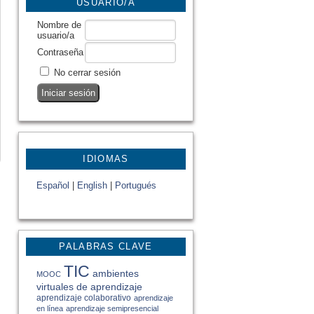
USUARIO/A
Nombre de
usuario/a
Contraseña
No cerrar sesión
IDIOMAS
Español
|
English
|
Portugués
PALABRAS CLAVE
TIC
ambientes
MOOC
virtuales de aprendizaje
aprendizaje colaborativo
aprendizaje
en línea
aprendizaje semipresencial