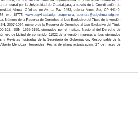
a semestral por la Universidad de Guadalajara, a través de la Coordinación de
ersidad Virtual. Oficinas en Av. La Paz 2453, colonia Arcos Sur, CP 44140,
888, ext. 18775,
www.udgvirtual.udg.mx/apertura
,
apertura@udgvirtual.udg.mx
.
a. Número de la Reserva de Derechos al Uso Exclusivo del Título de la versión
SSN: 2007-1094; número de la Reserva de Derechos al Uso Exclusivo del Título
0-102, ISSN: 1665-6180, otorgados por el Instituto Nacional del Derecho de
 número de Licitud de contenido: 11022 de la versión impresa, ambos otorgados
nes y Revistas Ilustradas de la Secretaría de Gobernación. Responsable de la
o Alberto Mendoza Hernández. Fecha de última actualización: 27 de marzo de