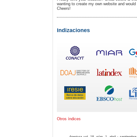
wanting to create my own website and would lo
Cheers!
Indizaciones
Otros índices
Apertura
vol. 18, núm. 1, abril - septiembre