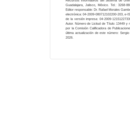
Recursos Informativos del Sistema de Univ
Guadalajara, Jalisco, México. Tel.: 3268-8
Editor responsable: Dr. Rafael Morales Gambo
electrónica: 04-2009-080712102200-203, e-I
de la versión impresa: 04-2009-12151227330
Autor. Número de Licitud de Título: 13449 y
por la Comisión Calificadora de Publicacio
última actualización de este número: Sergi
2026.