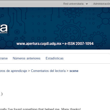
Red universitaria
Administració
trarse
Números anteriores
Estadísticas
foros de aprendizaje
>
Comentarios del lector/a
>
scene
1)
Finally I've found something that helped me. Many thanks!