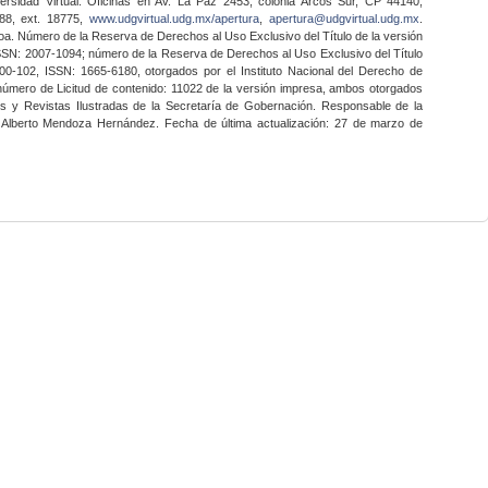
ersidad Virtual. Oficinas en Av. La Paz 2453, colonia Arcos Sur, CP 44140,
888, ext. 18775,
www.udgvirtual.udg.mx/apertura
,
apertura@udgvirtual.udg.mx
.
a. Número de la Reserva de Derechos al Uso Exclusivo del Título de la versión
SSN: 2007-1094; número de la Reserva de Derechos al Uso Exclusivo del Título
0-102, ISSN: 1665-6180, otorgados por el Instituto Nacional del Derecho de
 número de Licitud de contenido: 11022 de la versión impresa, ambos otorgados
nes y Revistas Ilustradas de la Secretaría de Gobernación. Responsable de la
o Alberto Mendoza Hernández. Fecha de última actualización: 27 de marzo de