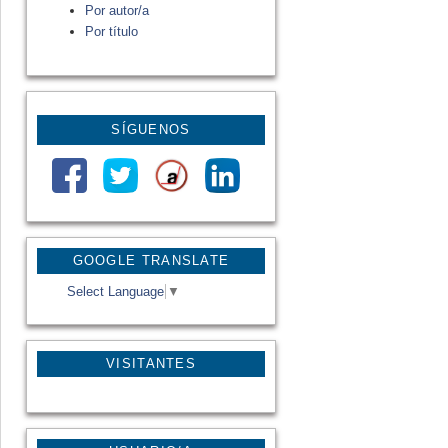
Por autor/a
Por título
SÍGUENOS
GOOGLE TRANSLATE
Select Language
▼
VISITANTES