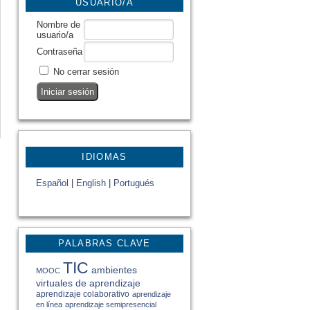
USUARIO/A
Nombre de
usuario/a
Contraseña
No cerrar sesión
IDIOMAS
Español
|
English
|
Portugués
PALABRAS CLAVE
TIC
ambientes
MOOC
virtuales de aprendizaje
aprendizaje colaborativo
aprendizaje
en línea
aprendizaje semipresencial