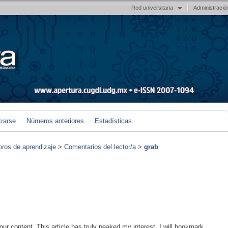
Red universitaria
Administració
trarse
Números anteriores
Estadísticas
foros de aprendizaje
>
Comentarios del lector/a
>
grab
your content. This article has truly peaked my interest. I will bookmark