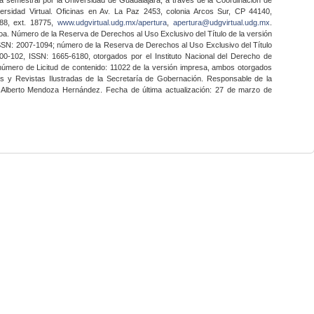
ersidad Virtual. Oficinas en Av. La Paz 2453, colonia Arcos Sur, CP 44140,
888, ext. 18775,
www.udgvirtual.udg.mx/apertura
,
apertura@udgvirtual.udg.mx
.
a. Número de la Reserva de Derechos al Uso Exclusivo del Título de la versión
SSN: 2007-1094; número de la Reserva de Derechos al Uso Exclusivo del Título
0-102, ISSN: 1665-6180, otorgados por el Instituto Nacional del Derecho de
 número de Licitud de contenido: 11022 de la versión impresa, ambos otorgados
nes y Revistas Ilustradas de la Secretaría de Gobernación. Responsable de la
o Alberto Mendoza Hernández. Fecha de última actualización: 27 de marzo de