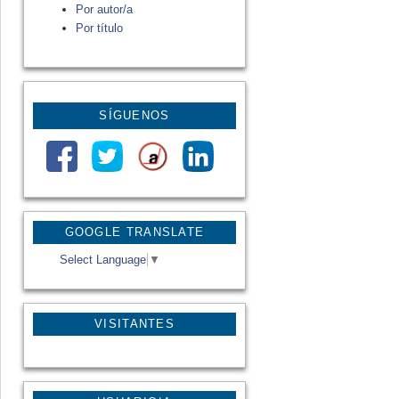
Por autor/a
Por título
SÍGUENOS
GOOGLE TRANSLATE
Select Language
▼
VISITANTES