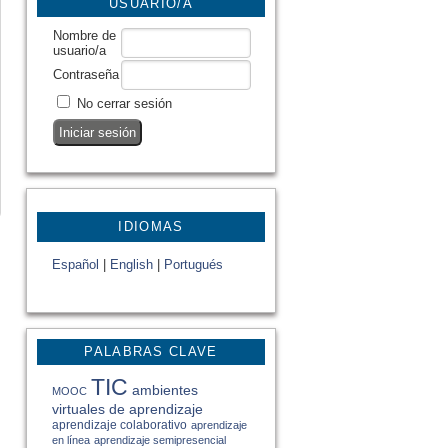
USUARIO/A
Nombre de
usuario/a
Contraseña
No cerrar sesión
IDIOMAS
Español
|
English
|
Portugués
PALABRAS CLAVE
TIC
ambientes
MOOC
virtuales de aprendizaje
aprendizaje colaborativo
aprendizaje
en línea
aprendizaje semipresencial