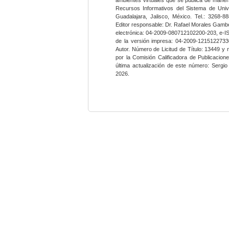
Recursos Informativos del Sistema de Univ
Guadalajara, Jalisco, México. Tel.: 3268-8
Editor responsable: Dr. Rafael Morales Gambo
electrónica: 04-2009-080712102200-203, e-I
de la versión impresa: 04-2009-12151227330
Autor. Número de Licitud de Título: 13449 y
por la Comisión Calificadora de Publicacio
última actualización de este número: Sergi
2026.