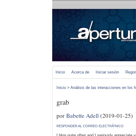
Inicio
Acerca de
Iniciar sesión
Regis
Inicio
>
Análisis de las interacciones en los 
grab
por
Babette Adell
(2019-01-25)
RESPONDER AL CORREO ELECTRÃ³NICO
I blog quite often and I seriously appreciate 