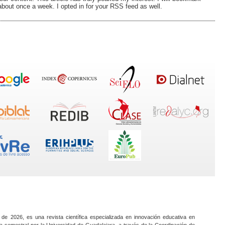
about once a week. I opted in for your RSS feed as well.
 de 2026, es una revista científica especializada en innovación educativa en
a semestral por la Universidad de Guadalajara, a través de la Coordinación de