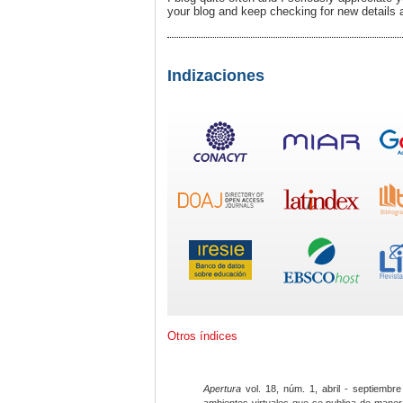
your blog and keep checking for new details 
Indizaciones
Otros índices
Apertura
vol. 18, núm. 1, abril - septiembre
ambientes virtuales que se publica de maner