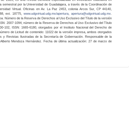
a semestral por la Universidad de Guadalajara, a través de la Coordinación de
ersidad Virtual. Oficinas en Av. La Paz 2453, colonia Arcos Sur, CP 44140,
888, ext. 18775,
www.udgvirtual.udg.mx/apertura
,
apertura@udgvirtual.udg.mx
.
a. Número de la Reserva de Derechos al Uso Exclusivo del Título de la versión
SSN: 2007-1094; número de la Reserva de Derechos al Uso Exclusivo del Título
0-102, ISSN: 1665-6180, otorgados por el Instituto Nacional del Derecho de
 número de Licitud de contenido: 11022 de la versión impresa, ambos otorgados
nes y Revistas Ilustradas de la Secretaría de Gobernación. Responsable de la
o Alberto Mendoza Hernández. Fecha de última actualización: 27 de marzo de