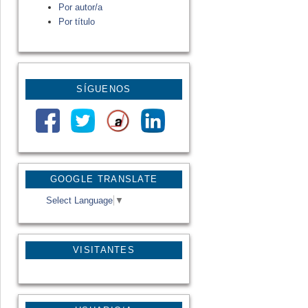
Por autor/a
Por título
SÍGUENOS
GOOGLE TRANSLATE
Select Language
▼
VISITANTES