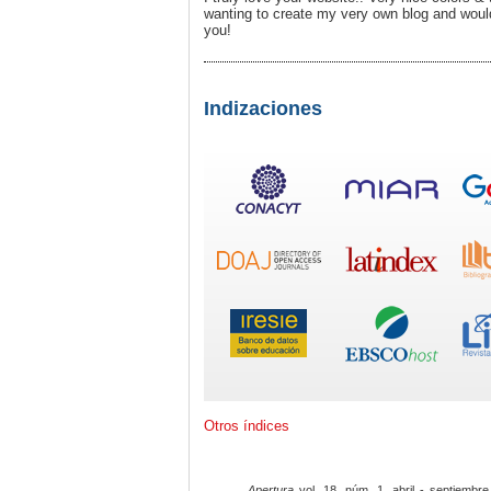
wanting to create my very own blog and would
you!
Indizaciones
Otros índices
Apertura
vol. 18, núm. 1, abril - septiembre