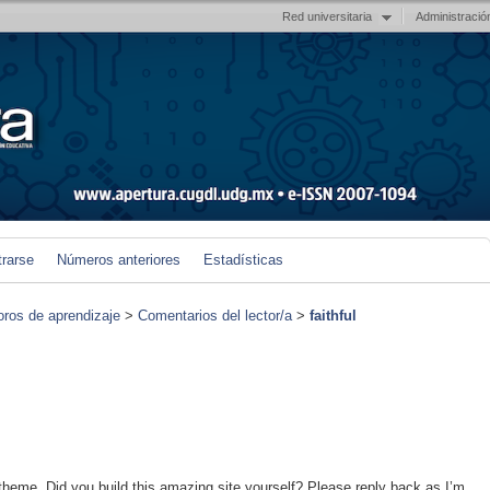
Red universitaria
Administració
trarse
Números anteriores
Estadísticas
foros de aprendizaje
>
Comentarios del lector/a
>
faithful
& theme. Did you build this amazing site yourself? Please reply back as I’m