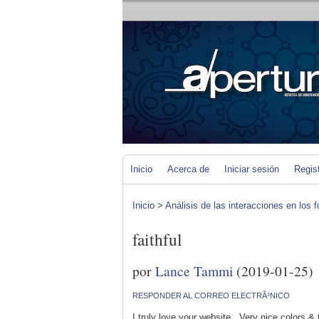
Inicio
Acerca de
Iniciar sesión
Regis
Inicio
>
Análisis de las interacciones en los 
faithful
por
Lance Tammi
(2019-01-25)
RESPONDER AL CORREO ELECTRÃ³NICO
I truly love your website.. Very nice colors 