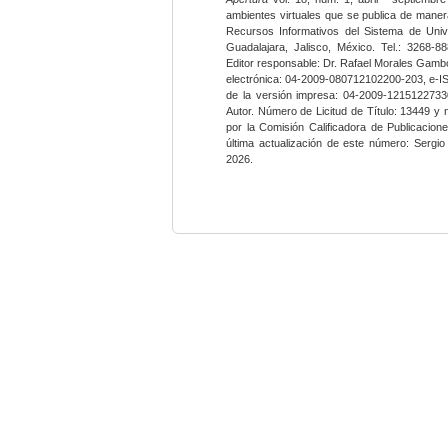
ambientes virtuales que se publica de maner
Recursos Informativos del Sistema de Univ
Guadalajara, Jalisco, México. Tel.: 3268-8
Editor responsable: Dr. Rafael Morales Gambo
electrónica: 04-2009-080712102200-203, e-I
de la versión impresa: 04-2009-12151227330
Autor. Número de Licitud de Título: 13449 y
por la Comisión Calificadora de Publicacio
última actualización de este número: Sergi
2026.