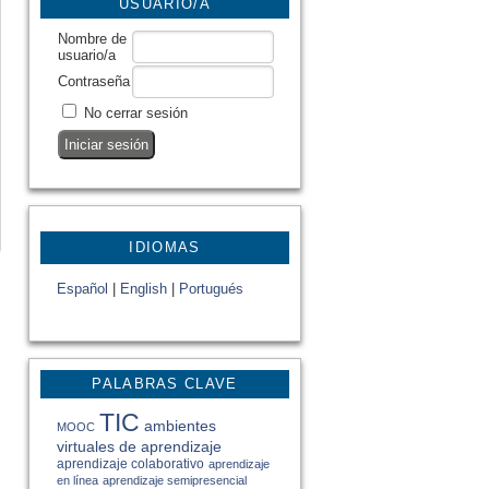
USUARIO/A
Nombre de
usuario/a
Contraseña
No cerrar sesión
IDIOMAS
Español
|
English
|
Portugués
PALABRAS CLAVE
TIC
ambientes
MOOC
virtuales de aprendizaje
aprendizaje colaborativo
aprendizaje
en línea
aprendizaje semipresencial