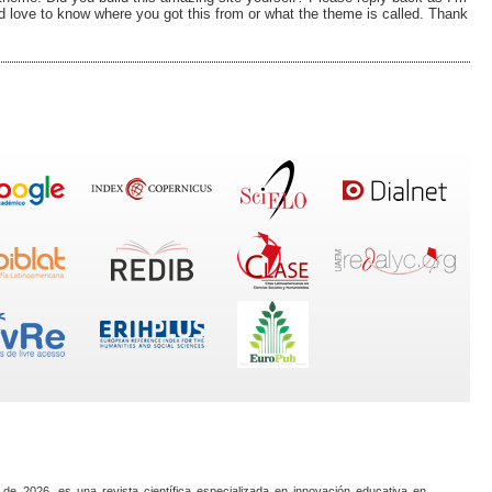
 love to know where you got this from or what the theme is called. Thank
 de 2026, es una revista científica especializada en innovación educativa en