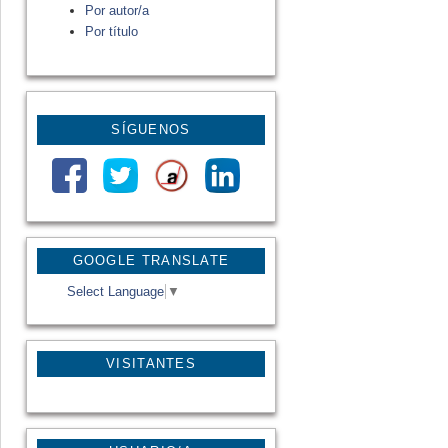
Por autor/a
Por título
SÍGUENOS
GOOGLE TRANSLATE
Select Language
▼
VISITANTES