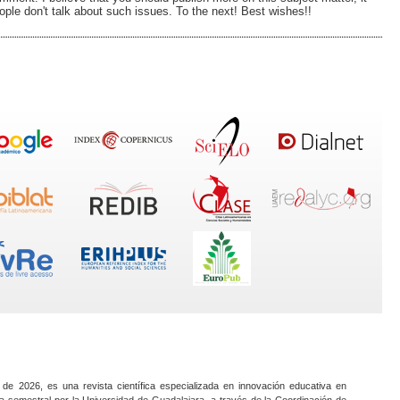
ople don't talk about such issues. To the next! Best wishes!!
 de 2026, es una revista científica especializada en innovación educativa en
a semestral por la Universidad de Guadalajara, a través de la Coordinación de