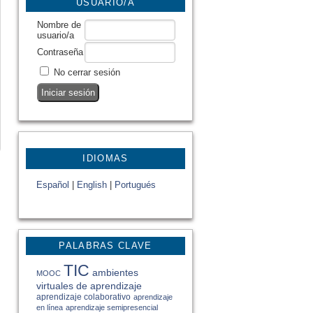
USUARIO/A
Nombre de
usuario/a
Contraseña
No cerrar sesión
IDIOMAS
Español
|
English
|
Portugués
PALABRAS CLAVE
TIC
ambientes
MOOC
virtuales de aprendizaje
aprendizaje colaborativo
aprendizaje
en línea
aprendizaje semipresencial