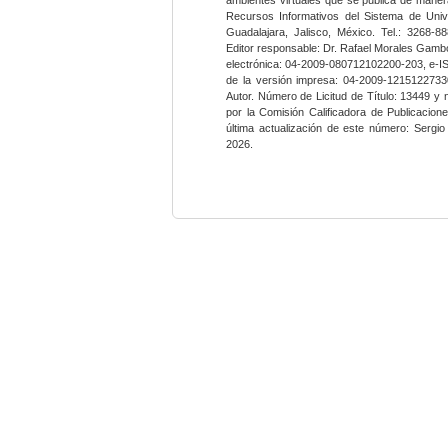
Recursos Informativos del Sistema de Univ
Guadalajara, Jalisco, México. Tel.: 3268-8
Editor responsable: Dr. Rafael Morales Gambo
electrónica: 04-2009-080712102200-203, e-I
de la versión impresa: 04-2009-12151227330
Autor. Número de Licitud de Título: 13449 y
por la Comisión Calificadora de Publicacio
última actualización de este número: Sergi
2026.