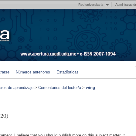
Red universitaria
Administració
trarse
Números anteriores
Estadísticas
foros de aprendizaje
>
Comentarios del lector/a
>
wing
20)
omment. I believe that you should publish more on this subject matter, it