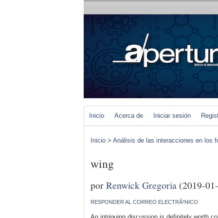
Inicio
Acerca de
Iniciar sesión
Regis
Inicio
>
Análisis de las interacciones en los 
wing
por
Renwick Gregoria
(2019-01-
RESPONDER AL CORREO ELECTRÃ³NICO
An intriguing discussion is definitely worth c