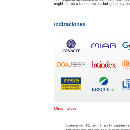
might not be a taboo subject but generally pe
Indizaciones
Otros índices
Apertura
vol. 18, núm. 1, abril - septiembre
ambientes virtuales que se publica de maner