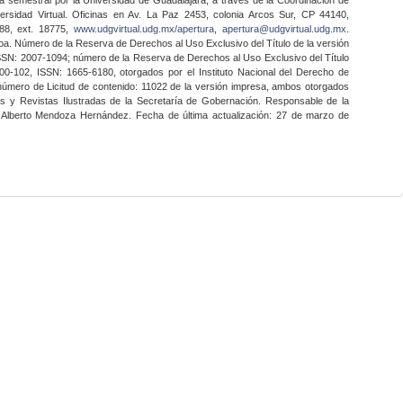
ersidad Virtual. Oficinas en Av. La Paz 2453, colonia Arcos Sur, CP 44140,
888, ext. 18775,
www.udgvirtual.udg.mx/apertura
,
apertura@udgvirtual.udg.mx
.
a. Número de la Reserva de Derechos al Uso Exclusivo del Título de la versión
SSN: 2007-1094; número de la Reserva de Derechos al Uso Exclusivo del Título
0-102, ISSN: 1665-6180, otorgados por el Instituto Nacional del Derecho de
 número de Licitud de contenido: 11022 de la versión impresa, ambos otorgados
nes y Revistas Ilustradas de la Secretaría de Gobernación. Responsable de la
o Alberto Mendoza Hernández. Fecha de última actualización: 27 de marzo de