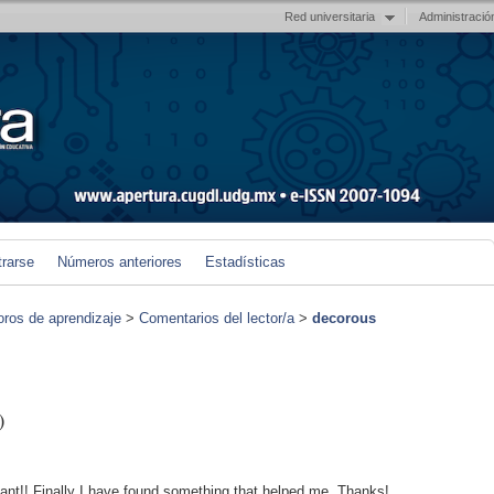
Red universitaria
Administració
trarse
Números anteriores
Estadísticas
foros de aprendizaje
>
Comentarios del lector/a
>
decorous
)
ant!! Finally I have found something that helped me. Thanks!