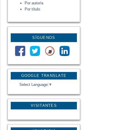
Por autor/a
Por título
SÍGUENOS
GOOGLE TRANSLATE
Select Language
▼
VISITANTES