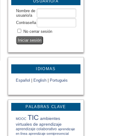
USUARIO/A
Nombre de
usuario/a
Contraseña
No cerrar sesión
IDIOMAS
Español
|
English
|
Portugués
PALABRAS CLAVE
TIC
ambientes
MOOC
virtuales de aprendizaje
aprendizaje colaborativo
aprendizaje
en línea
aprendizaje semipresencial