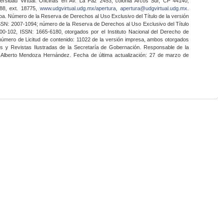
ersidad Virtual. Oficinas en Av. La Paz 2453, colonia Arcos Sur, CP 44140,
888, ext. 18775,
www.udgvirtual.udg.mx/apertura
,
apertura@udgvirtual.udg.mx
.
a. Número de la Reserva de Derechos al Uso Exclusivo del Título de la versión
SSN: 2007-1094; número de la Reserva de Derechos al Uso Exclusivo del Título
0-102, ISSN: 1665-6180, otorgados por el Instituto Nacional del Derecho de
 número de Licitud de contenido: 11022 de la versión impresa, ambos otorgados
nes y Revistas Ilustradas de la Secretaría de Gobernación. Responsable de la
o Alberto Mendoza Hernández. Fecha de última actualización: 27 de marzo de