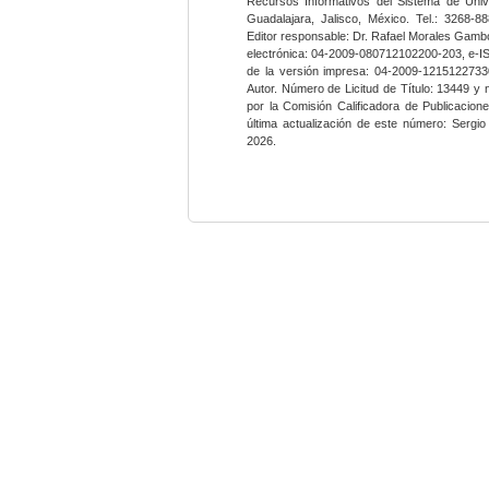
Recursos Informativos del Sistema de Univ
Guadalajara, Jalisco, México. Tel.: 3268-8
Editor responsable: Dr. Rafael Morales Gambo
electrónica: 04-2009-080712102200-203, e-I
de la versión impresa: 04-2009-12151227330
Autor. Número de Licitud de Título: 13449 y
por la Comisión Calificadora de Publicacio
última actualización de este número: Sergi
2026.