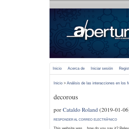
Inicio
Acerca de
Iniciar sesión
Regis
Inicio
>
Análisis de las interacciones en los 
decorous
por
Cataldo Roland
(2019-01-06
RESPONDER AL CORREO ELECTRÃ³NICO
This website was... how do you say it? Relev