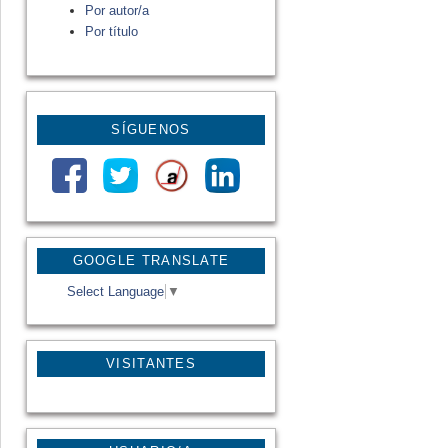
Por autor/a
Por título
SÍGUENOS
GOOGLE TRANSLATE
Select Language
▼
VISITANTES