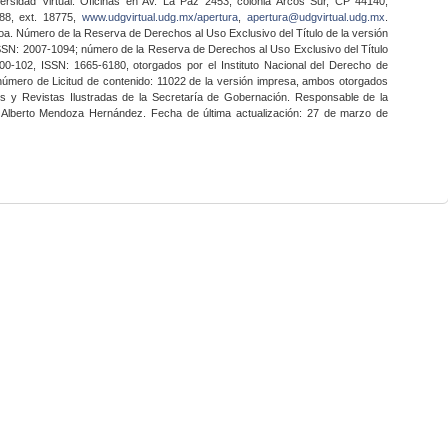
ersidad Virtual. Oficinas en Av. La Paz 2453, colonia Arcos Sur, CP 44140,
888, ext. 18775,
www.udgvirtual.udg.mx/apertura
,
apertura@udgvirtual.udg.mx
.
a. Número de la Reserva de Derechos al Uso Exclusivo del Título de la versión
SSN: 2007-1094; número de la Reserva de Derechos al Uso Exclusivo del Título
0-102, ISSN: 1665-6180, otorgados por el Instituto Nacional del Derecho de
 número de Licitud de contenido: 11022 de la versión impresa, ambos otorgados
nes y Revistas Ilustradas de la Secretaría de Gobernación. Responsable de la
o Alberto Mendoza Hernández. Fecha de última actualización: 27 de marzo de