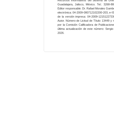
Recursos Informativos del Sistema de Univ
Guadalajara, Jalisco, México. Tel.: 3268-8
Editor responsable: Dr. Rafael Morales Gambo
electrónica: 04-2009-080712102200-203, e-I
de la versión impresa: 04-2009-12151227330
Autor. Número de Licitud de Título: 13449 y
por la Comisión Calificadora de Publicacio
última actualización de este número: Sergi
2026.