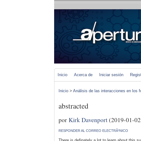
Inicio
Acerca de
Iniciar sesión
Regis
Inicio
>
Análisis de las interacciones en los 
abstracted
por
Kirk Davenport
(2019-01-02
RESPONDER AL CORREO ELECTRÃ³NICO
There is definately a lot to learn about this s