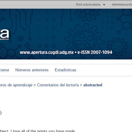
Red universitaria
Administració
trarse
Números anteriores
Estadísticas
foros de aprendizaje
>
Comentarios del lector/a
>
abstracted
)
ubject. I love all of the points you have made.