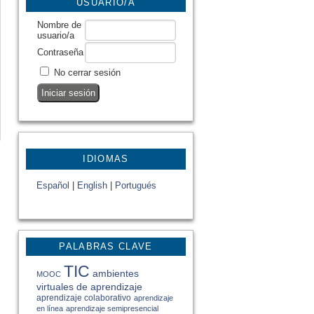
USUARIO/A
Nombre de
usuario/a
Contraseña
No cerrar sesión
IDIOMAS
Español
|
English
|
Portugués
PALABRAS CLAVE
TIC
ambientes
MOOC
virtuales de aprendizaje
aprendizaje colaborativo
aprendizaje
en línea
aprendizaje semipresencial