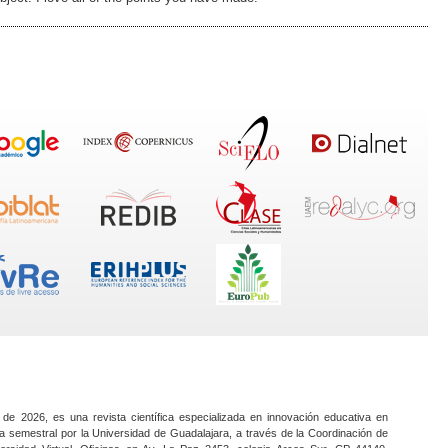
 de 2026, es una revista científica especializada en innovación educativa en
a semestral por la Universidad de Guadalajara, a través de la Coordinación de