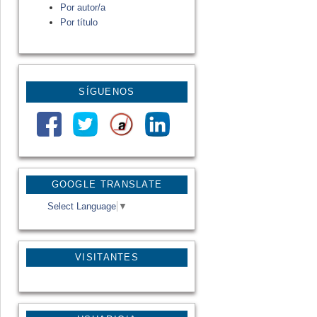
Por autor/a
Por título
SÍGUENOS
GOOGLE TRANSLATE
Select Language
▼
VISITANTES