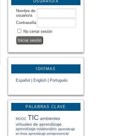
USUARIO/A
Nombre de
usuario/a
Contraseña
No cerrar sesión
IDIOMAS
Español
|
English
|
Portugués
PALABRAS CLAVE
TIC
ambientes
MOOC
virtuales de aprendizaje
aprendizaje colaborativo
aprendizaje
en línea
aprendizaje semipresencial