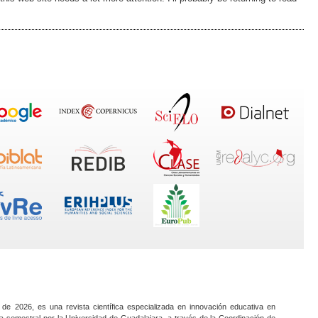
 de 2026, es una revista científica especializada en innovación educativa en
a semestral por la Universidad de Guadalajara, a través de la Coordinación de