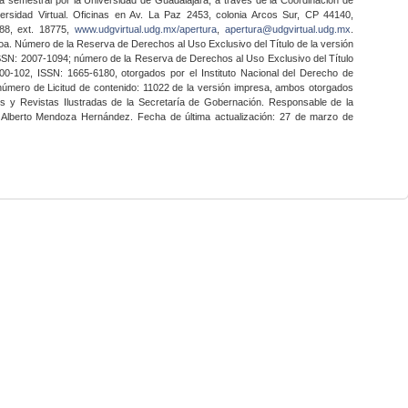
ersidad Virtual. Oficinas en Av. La Paz 2453, colonia Arcos Sur, CP 44140,
888, ext. 18775,
www.udgvirtual.udg.mx/apertura
,
apertura@udgvirtual.udg.mx
.
a. Número de la Reserva de Derechos al Uso Exclusivo del Título de la versión
SSN: 2007-1094; número de la Reserva de Derechos al Uso Exclusivo del Título
0-102, ISSN: 1665-6180, otorgados por el Instituto Nacional del Derecho de
 número de Licitud de contenido: 11022 de la versión impresa, ambos otorgados
nes y Revistas Ilustradas de la Secretaría de Gobernación. Responsable de la
o Alberto Mendoza Hernández. Fecha de última actualización: 27 de marzo de