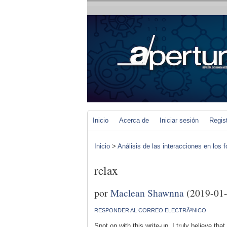
Inicio
Acerca de
Iniciar sesión
Regis
Inicio
>
Análisis de las interacciones en los 
relax
por
Maclean Shawnna
(2019-01-
RESPONDER AL CORREO ELECTRÃ³NICO
Spot on with this write-up, I truly believe that