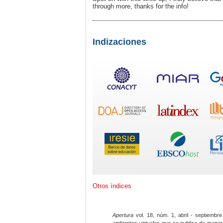
through more, thanks for the info!
Indizaciones
Otros índices
Apertura
vol. 18, núm. 1, abril - septiembre
ambientes virtuales que se publica de maner