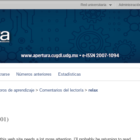
Red universitaria
Administració
trarse
Números anteriores
Estadísticas
foros de aprendizaje
>
Comentarios del lector/a
>
relax
01)
 this web site needs a lot more attention. I’ll probably be returning to read