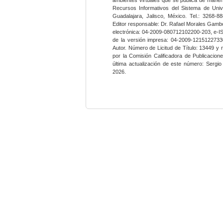
Recursos Informativos del Sistema de Univ
Guadalajara, Jalisco, México. Tel.: 3268-8
Editor responsable: Dr. Rafael Morales Gambo
electrónica: 04-2009-080712102200-203, e-I
de la versión impresa: 04-2009-12151227330
Autor. Número de Licitud de Título: 13449 y
por la Comisión Calificadora de Publicacio
última actualización de este número: Sergi
2026.