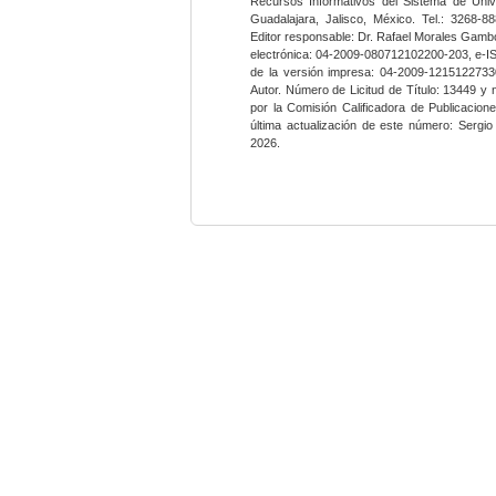
Recursos Informativos del Sistema de Univ
Guadalajara, Jalisco, México. Tel.: 3268-8
Editor responsable: Dr. Rafael Morales Gambo
electrónica: 04-2009-080712102200-203, e-I
de la versión impresa: 04-2009-12151227330
Autor. Número de Licitud de Título: 13449 y
por la Comisión Calificadora de Publicacio
última actualización de este número: Sergi
2026.