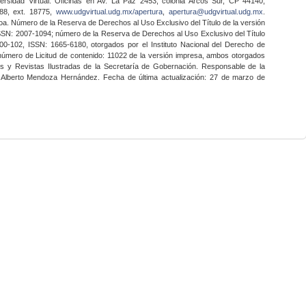
ersidad Virtual. Oficinas en Av. La Paz 2453, colonia Arcos Sur, CP 44140,
888, ext. 18775,
www.udgvirtual.udg.mx/apertura
,
apertura@udgvirtual.udg.mx
.
a. Número de la Reserva de Derechos al Uso Exclusivo del Título de la versión
SSN: 2007-1094; número de la Reserva de Derechos al Uso Exclusivo del Título
0-102, ISSN: 1665-6180, otorgados por el Instituto Nacional del Derecho de
 número de Licitud de contenido: 11022 de la versión impresa, ambos otorgados
nes y Revistas Ilustradas de la Secretaría de Gobernación. Responsable de la
o Alberto Mendoza Hernández. Fecha de última actualización: 27 de marzo de