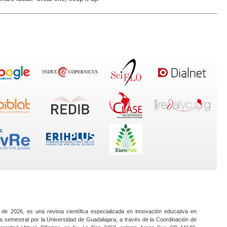
 de 2026, es una revista científica especializada en innovación educativa en
a semestral por la Universidad de Guadalajara, a través de la Coordinación de