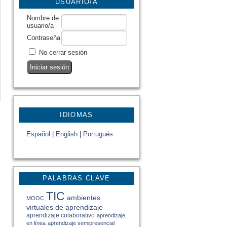
USUARIO/A
Nombre de
usuario/a
Contraseña
No cerrar sesión
IDIOMAS
Español
|
English
|
Portugués
PALABRAS CLAVE
TIC
ambientes
MOOC
virtuales de aprendizaje
aprendizaje colaborativo
aprendizaje
en línea
aprendizaje semipresencial