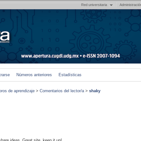
Red universitaria
Administració
trarse
Números anteriores
Estadísticas
foros de aprendizaje
>
Comentarios del lector/a
>
shaky
hare ideas. Great site, keep it up!