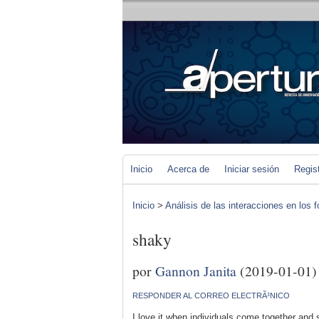
Inicio
Acerca de
Iniciar sesión
Regis
Inicio
>
Análisis de las interacciones en los 
shaky
por
Gannon Janita
(2019-01-01)
RESPONDER AL CORREO ELECTRÃ³NICO
I love it when individuals come together and s