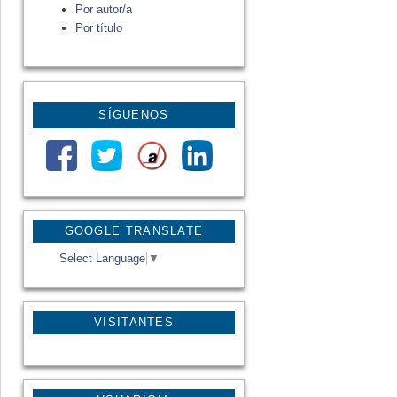
Por autor/a
Por título
SÍGUENOS
GOOGLE TRANSLATE
Select Language
▼
VISITANTES