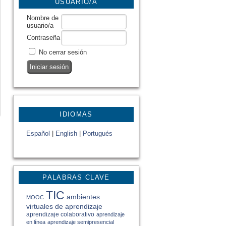
USUARIO/A
Nombre de
usuario/a
Contraseña
No cerrar sesión
IDIOMAS
Español
|
English
|
Portugués
PALABRAS CLAVE
TIC
ambientes
MOOC
virtuales de aprendizaje
aprendizaje colaborativo
aprendizaje
en línea
aprendizaje semipresencial