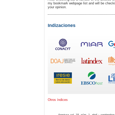
my bookmark webpage list and will be checkin
your opinion.
Indizaciones
Otros índices
Apertura
vol. 18, núm. 1, abril - septiembre