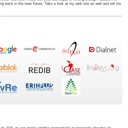
g back in the near future. Take a look at my web site as well and tell me
 de 2026, es una revista científica especializada en innovación educativa en