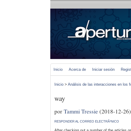
Inicio
Acerca de
Iniciar sesión
Regis
Inicio
>
Análisis de las interacciones en los 
way
por
Tammi Tressie
(2018-12-26)
RESPONDER AL CORREO ELECTRÃ³NICO
After checking out a number of the articles on 