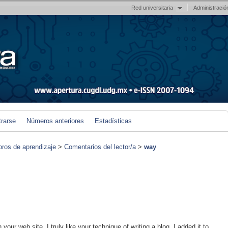
Red universitaria
Administració
trarse
Números anteriores
Estadísticas
foros de aprendizaje
>
Comentarios del lector/a
>
way
your web site, I truly like your technique of writing a blog. I added it to