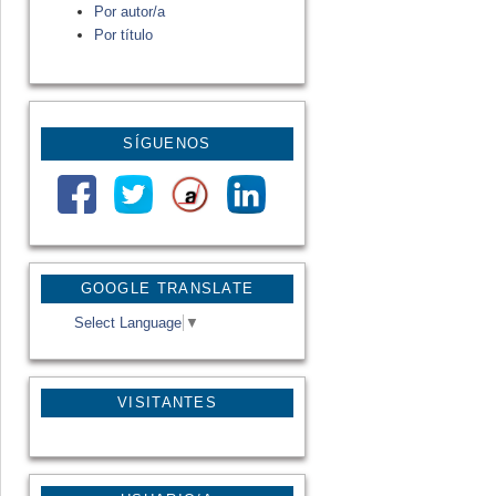
Por autor/a
Por título
SÍGUENOS
GOOGLE TRANSLATE
Select Language
▼
VISITANTES