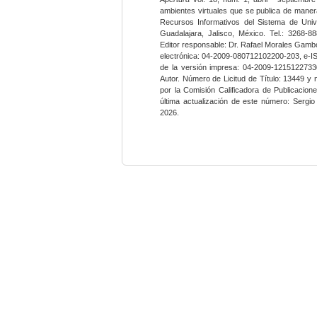
ambientes virtuales que se publica de maner
Recursos Informativos del Sistema de Univ
Guadalajara, Jalisco, México. Tel.: 3268-8
Editor responsable: Dr. Rafael Morales Gambo
electrónica: 04-2009-080712102200-203, e-I
de la versión impresa: 04-2009-12151227330
Autor. Número de Licitud de Título: 13449 y
por la Comisión Calificadora de Publicacio
última actualización de este número: Sergi
2026.