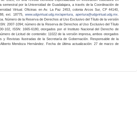
a semestral por la Universidad de Guadalajara, a través de la Coordinación de
ersidad Virtual. Oficinas en Av. La Paz 2453, colonia Arcos Sur, CP 44140,
888, ext. 18775,
www.udgvirtual.udg.mx/apertura
,
apertura@udgvirtual.udg.mx
.
a. Número de la Reserva de Derechos al Uso Exclusivo del Título de la versión
SSN: 2007-1094; número de la Reserva de Derechos al Uso Exclusivo del Título
0-102, ISSN: 1665-6180, otorgados por el Instituto Nacional del Derecho de
 número de Licitud de contenido: 11022 de la versión impresa, ambos otorgados
nes y Revistas Ilustradas de la Secretaría de Gobernación. Responsable de la
o Alberto Mendoza Hernández. Fecha de última actualización: 27 de marzo de