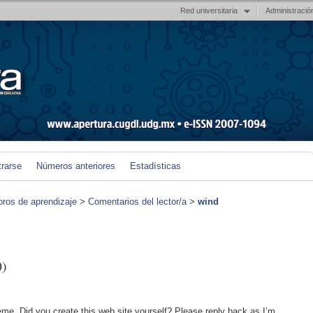
Red universitaria
Administració
trarse
Números anteriores
Estadísticas
foros de aprendizaje
>
Comentarios del lector/a
>
wind
0)
theme. Did you create this web site yourself? Please reply back as I’m