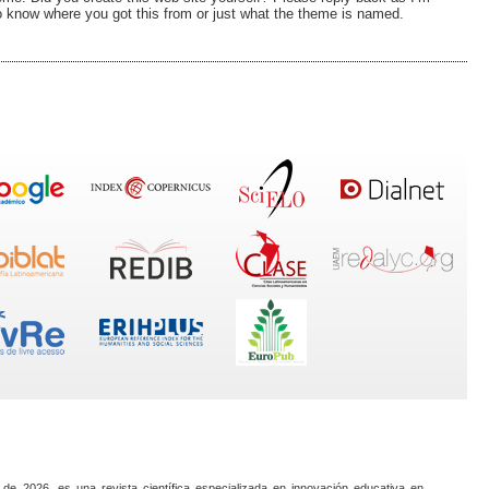
o know where you got this from or just what the theme is named.
 de 2026, es una revista científica especializada en innovación educativa en