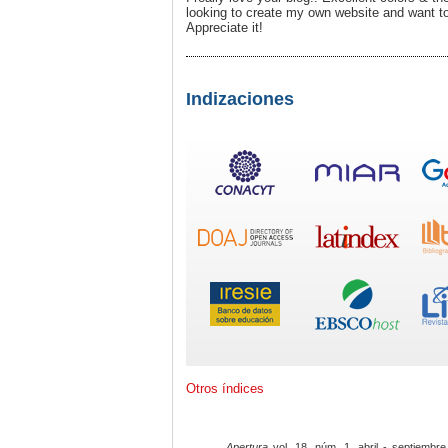
looking to create my own website and want t
Appreciate it!
Indizaciones
Otros índices
Apertura
vol. 18, núm. 1, abril - septiembre