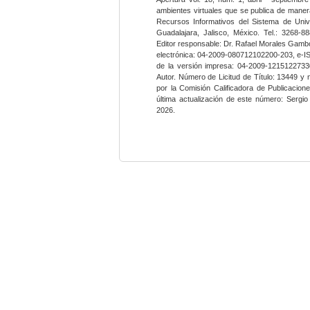
ambientes virtuales que se publica de maner
Recursos Informativos del Sistema de Univ
Guadalajara, Jalisco, México. Tel.: 3268-8
Editor responsable: Dr. Rafael Morales Gambo
electrónica: 04-2009-080712102200-203, e-I
de la versión impresa: 04-2009-12151227330
Autor. Número de Licitud de Título: 13449 y
por la Comisión Calificadora de Publicacio
última actualización de este número: Sergi
2026.