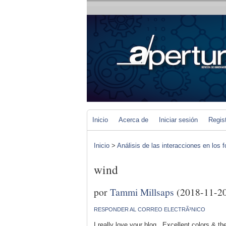
Inicio
Acerca de
Iniciar sesión
Regis
Inicio
>
Análisis de las interacciones en los 
wind
por
Tammi Millsaps
(2018-11-2
RESPONDER AL CORREO ELECTRÃ³NICO
I really love your blog.. Excellent colors & 