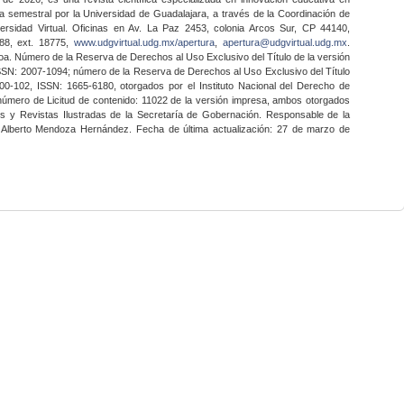
a semestral por la Universidad de Guadalajara, a través de la Coordinación de
ersidad Virtual. Oficinas en Av. La Paz 2453, colonia Arcos Sur, CP 44140,
888, ext. 18775,
www.udgvirtual.udg.mx/apertura
,
apertura@udgvirtual.udg.mx
.
a. Número de la Reserva de Derechos al Uso Exclusivo del Título de la versión
SSN: 2007-1094; número de la Reserva de Derechos al Uso Exclusivo del Título
0-102, ISSN: 1665-6180, otorgados por el Instituto Nacional del Derecho de
 número de Licitud de contenido: 11022 de la versión impresa, ambos otorgados
nes y Revistas Ilustradas de la Secretaría de Gobernación. Responsable de la
o Alberto Mendoza Hernández. Fecha de última actualización: 27 de marzo de