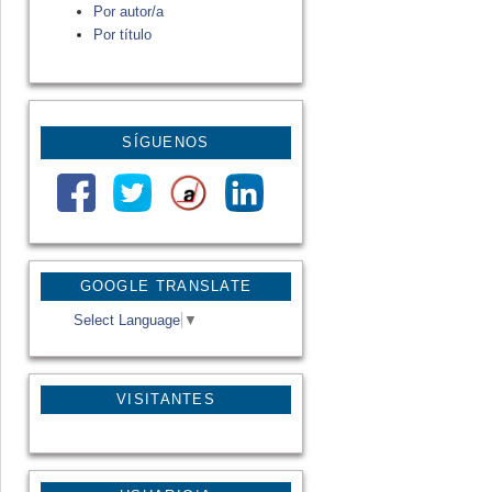
Por autor/a
Por título
SÍGUENOS
GOOGLE TRANSLATE
Select Language
▼
VISITANTES