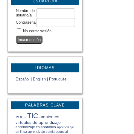
USUARIO/A
Nombre de
usuario/a
Contraseña
No cerrar sesión
IDIOMAS
Español
|
English
|
Portugués
PALABRAS CLAVE
TIC
ambientes
MOOC
virtuales de aprendizaje
aprendizaje colaborativo
aprendizaje
en línea
aprendizaje semipresencial