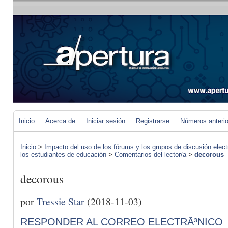
Inicio
Acerca de
Iniciar sesión
Registrarse
Números anteri
Inicio
>
Impacto del uso de los fórums y los grupos de discusión elect
los estudiantes de educación
>
Comentarios del lector/a
>
decorous
decorous
por
Tressie Star
(2018-11-03)
RESPONDER AL CORREO ELECTRÃ³NICO