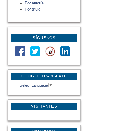
Por autor/a
Por título
SÍGUENOS
GOOGLE TRANSLATE
Select Language
▼
VISITANTES