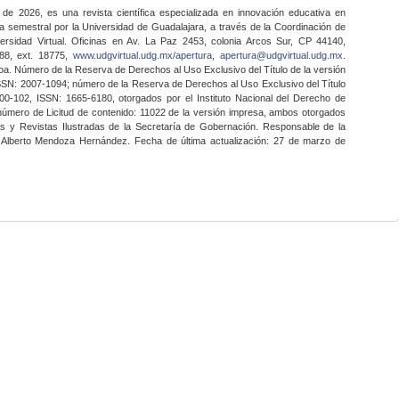
 de 2026, es una revista científica especializada en innovación educativa en
a semestral por la Universidad de Guadalajara, a través de la Coordinación de
ersidad Virtual. Oficinas en Av. La Paz 2453, colonia Arcos Sur, CP 44140,
888, ext. 18775,
www.udgvirtual.udg.mx/apertura
,
apertura@udgvirtual.udg.mx
.
a. Número de la Reserva de Derechos al Uso Exclusivo del Título de la versión
SSN: 2007-1094; número de la Reserva de Derechos al Uso Exclusivo del Título
0-102, ISSN: 1665-6180, otorgados por el Instituto Nacional del Derecho de
 número de Licitud de contenido: 11022 de la versión impresa, ambos otorgados
nes y Revistas Ilustradas de la Secretaría de Gobernación. Responsable de la
o Alberto Mendoza Hernández. Fecha de última actualización: 27 de marzo de