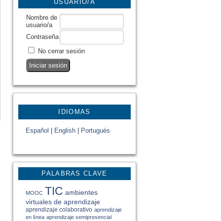
USUARIO/A
Nombre de
usuario/a
Contraseña
No cerrar sesión
IDIOMAS
Español
|
English
|
Portugués
PALABRAS CLAVE
TIC
ambientes
MOOC
virtuales de aprendizaje
aprendizaje colaborativo
aprendizaje
en línea
aprendizaje semipresencial