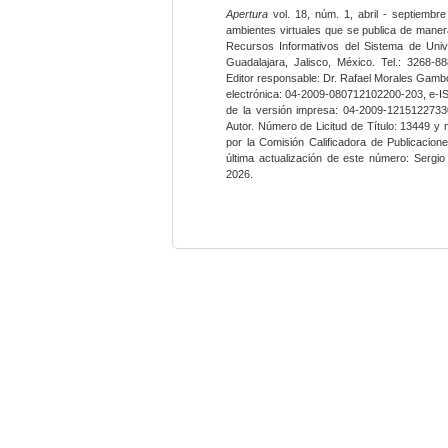
Apertura
vol. 18, núm. 1, abril - septiembre
ambientes virtuales que se publica de maner
Recursos Informativos del Sistema de Univ
Guadalajara, Jalisco, México. Tel.: 3268-8
Editor responsable: Dr. Rafael Morales Gambo
electrónica: 04-2009-080712102200-203, e-I
de la versión impresa: 04-2009-12151227330
Autor. Número de Licitud de Título: 13449 y
por la Comisión Calificadora de Publicacio
última actualización de este número: Sergi
2026.