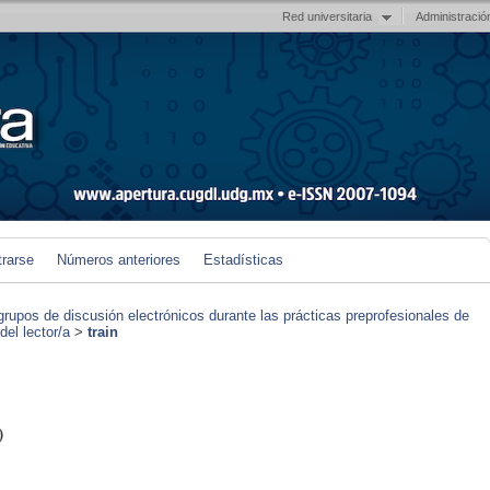
Red universitaria
Administració
trarse
Números anteriores
Estadísticas
grupos de discusión electrónicos durante las prácticas preprofesionales de
el lector/a
>
train
)