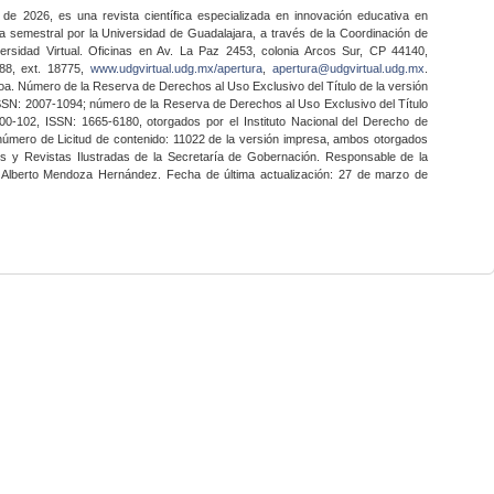
 de 2026, es una revista científica especializada en innovación educativa en
a semestral por la Universidad de Guadalajara, a través de la Coordinación de
ersidad Virtual. Oficinas en Av. La Paz 2453, colonia Arcos Sur, CP 44140,
888, ext. 18775,
www.udgvirtual.udg.mx/apertura
,
apertura@udgvirtual.udg.mx
.
a. Número de la Reserva de Derechos al Uso Exclusivo del Título de la versión
SSN: 2007-1094; número de la Reserva de Derechos al Uso Exclusivo del Título
0-102, ISSN: 1665-6180, otorgados por el Instituto Nacional del Derecho de
 número de Licitud de contenido: 11022 de la versión impresa, ambos otorgados
nes y Revistas Ilustradas de la Secretaría de Gobernación. Responsable de la
o Alberto Mendoza Hernández. Fecha de última actualización: 27 de marzo de