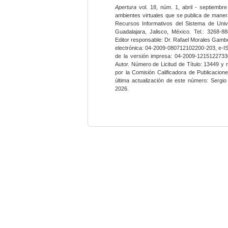
Apertura
vol. 18, núm. 1, abril - septiembre
ambientes virtuales que se publica de maner
Recursos Informativos del Sistema de Univ
Guadalajara, Jalisco, México. Tel.: 3268-8
Editor responsable: Dr. Rafael Morales Gambo
electrónica: 04-2009-080712102200-203, e-I
de la versión impresa: 04-2009-12151227330
Autor. Número de Licitud de Título: 13449 y
por la Comisión Calificadora de Publicacio
última actualización de este número: Sergi
2026.