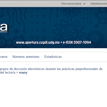
Red universitaria
Administració
trarse
Números anteriores
Estadísticas
grupos de discusión electrónicos durante las prácticas preprofesionales de
el lector/a
>
many