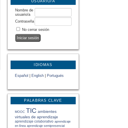
USUARIO/A
Nombre de
usuario/a
Contraseña
No cerrar sesión
IDIOMAS
Español
|
English
|
Portugués
PALABRAS CLAVE
TIC
ambientes
MOOC
virtuales de aprendizaje
aprendizaje colaborativo
aprendizaje
en línea
aprendizaje semipresencial