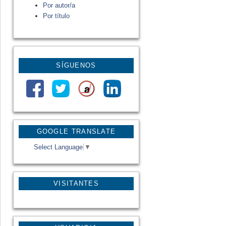
Por autor/a
Por título
SÍGUENOS
GOOGLE TRANSLATE
Select Language
▼
VISITANTES