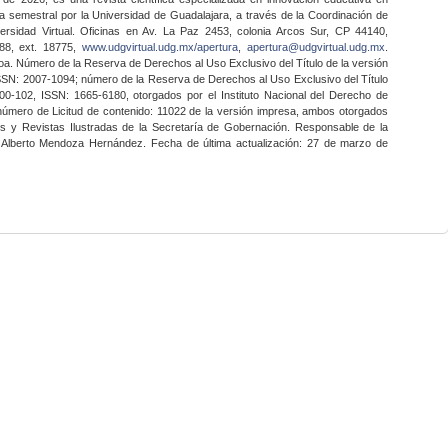
a semestral por la Universidad de Guadalajara, a través de la Coordinación de
ersidad Virtual. Oficinas en Av. La Paz 2453, colonia Arcos Sur, CP 44140,
888, ext. 18775,
www.udgvirtual.udg.mx/apertura
,
apertura@udgvirtual.udg.mx
.
a. Número de la Reserva de Derechos al Uso Exclusivo del Título de la versión
SSN: 2007-1094; número de la Reserva de Derechos al Uso Exclusivo del Título
0-102, ISSN: 1665-6180, otorgados por el Instituto Nacional del Derecho de
 número de Licitud de contenido: 11022 de la versión impresa, ambos otorgados
nes y Revistas Ilustradas de la Secretaría de Gobernación. Responsable de la
o Alberto Mendoza Hernández. Fecha de última actualización: 27 de marzo de