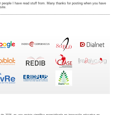
er people I have read stuff from. Many thanks for posting when you have
site.
 de 2026, es una revista científica especializada en innovación educativa en