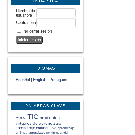
USUARIO/A
Nombre de
usuario/a
Contraseña
No cerrar sesión
IDIOMAS
Español
|
English
|
Portugués
PALABRAS CLAVE
TIC
ambientes
MOOC
virtuales de aprendizaje
aprendizaje colaborativo
aprendizaje
en línea
aprendizaje semipresencial