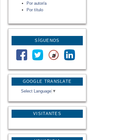
Por autor/a
Por título
SÍGUENOS
GOOGLE TRANSLATE
Select Language
▼
VISITANTES