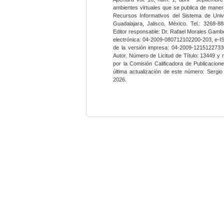
ambientes virtuales que se publica de maner
Recursos Informativos del Sistema de Univ
Guadalajara, Jalisco, México. Tel.: 3268-8
Editor responsable: Dr. Rafael Morales Gambo
electrónica: 04-2009-080712102200-203, e-I
de la versión impresa: 04-2009-12151227330
Autor. Número de Licitud de Título: 13449 y
por la Comisión Calificadora de Publicacio
última actualización de este número: Sergi
2026.