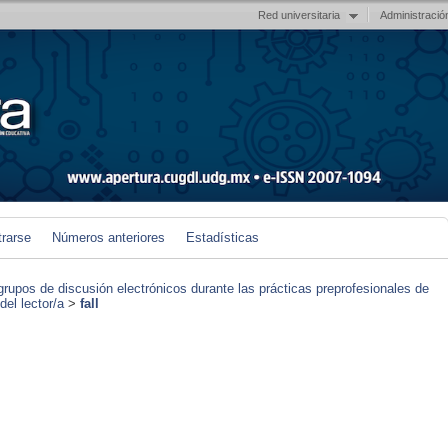
Red universitaria
Administració
trarse
Números anteriores
Estadísticas
grupos de discusión electrónicos durante las prácticas preprofesionales de
el lector/a
>
fall