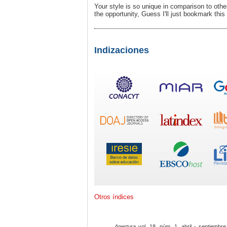
Your style is so unique in comparison to oth
the opportunity, Guess I'll just bookmark this 
Indizaciones
Otros índices
Apertura
vol. 18, núm. 1, abril - septiembre