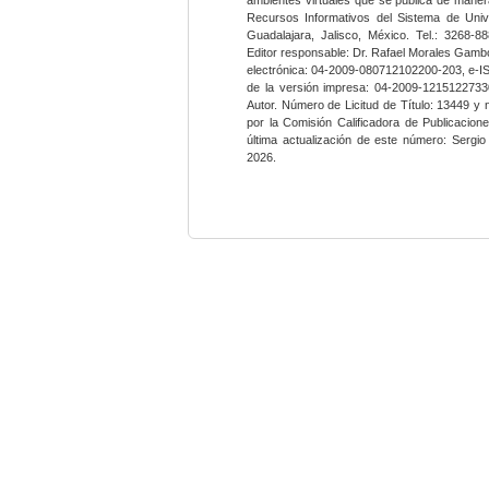
Recursos Informativos del Sistema de Univ
Guadalajara, Jalisco, México. Tel.: 3268-8
Editor responsable: Dr. Rafael Morales Gambo
electrónica: 04-2009-080712102200-203, e-I
de la versión impresa: 04-2009-12151227330
Autor. Número de Licitud de Título: 13449 y
por la Comisión Calificadora de Publicacio
última actualización de este número: Sergi
2026.