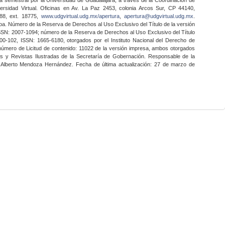
ersidad Virtual. Oficinas en Av. La Paz 2453, colonia Arcos Sur, CP 44140,
888, ext. 18775,
www.udgvirtual.udg.mx/apertura
,
apertura@udgvirtual.udg.mx
.
a. Número de la Reserva de Derechos al Uso Exclusivo del Título de la versión
SSN: 2007-1094; número de la Reserva de Derechos al Uso Exclusivo del Título
0-102, ISSN: 1665-6180, otorgados por el Instituto Nacional del Derecho de
 número de Licitud de contenido: 11022 de la versión impresa, ambos otorgados
nes y Revistas Ilustradas de la Secretaría de Gobernación. Responsable de la
o Alberto Mendoza Hernández. Fecha de última actualización: 27 de marzo de