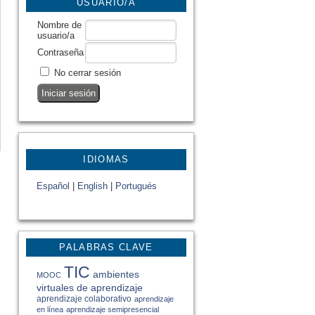
USUARIO/A
Nombre de
usuario/a
Contraseña
No cerrar sesión
IDIOMAS
Español
|
English
|
Portugués
PALABRAS CLAVE
TIC
ambientes
MOOC
virtuales de aprendizaje
aprendizaje colaborativo
aprendizaje
en línea
aprendizaje semipresencial