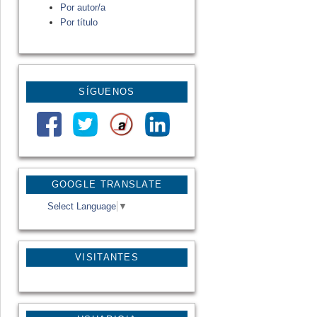
Por autor/a
Por título
SÍGUENOS
GOOGLE TRANSLATE
Select Language
▼
VISITANTES