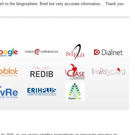
resh to the blogosphere. Brief but very accurate information… Thank you
 de 2026, es una revista científica especializada en innovación educativa en