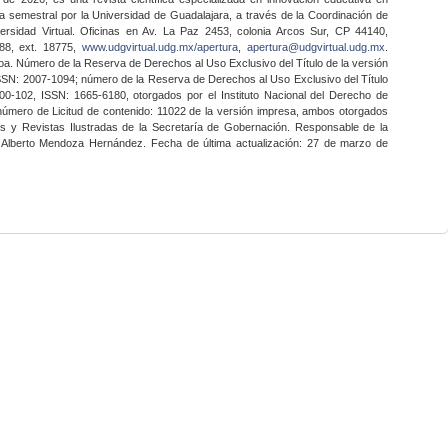
a semestral por la Universidad de Guadalajara, a través de la Coordinación de
ersidad Virtual. Oficinas en Av. La Paz 2453, colonia Arcos Sur, CP 44140,
888, ext. 18775,
www.udgvirtual.udg.mx/apertura
,
apertura@udgvirtual.udg.mx
.
a. Número de la Reserva de Derechos al Uso Exclusivo del Título de la versión
SSN: 2007-1094; número de la Reserva de Derechos al Uso Exclusivo del Título
0-102, ISSN: 1665-6180, otorgados por el Instituto Nacional del Derecho de
 número de Licitud de contenido: 11022 de la versión impresa, ambos otorgados
nes y Revistas Ilustradas de la Secretaría de Gobernación. Responsable de la
o Alberto Mendoza Hernández. Fecha de última actualización: 27 de marzo de