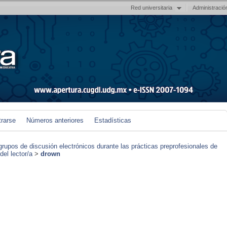
Red universitaria
Administració
trarse
Números anteriores
Estadísticas
grupos de discusión electrónicos durante las prácticas preprofesionales de
el lector/a
>
drown