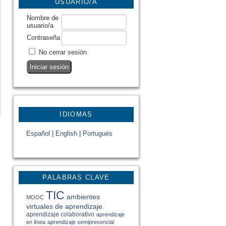
USUARIO/A
Nombre de
usuario/a
Contraseña
No cerrar sesión
IDIOMAS
Español
|
English
|
Portugués
PALABRAS CLAVE
TIC
ambientes
MOOC
virtuales de aprendizaje
aprendizaje colaborativo
aprendizaje
en línea
aprendizaje semipresencial