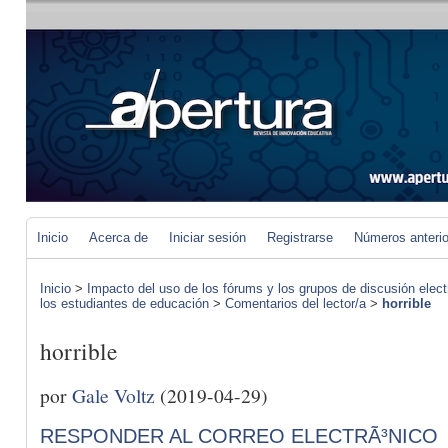
Inicio
Acerca de
Iniciar sesión
Registrarse
Números anteri
Inicio
>
Impacto del uso de los fórums y los grupos de discusión elect
los estudiantes de educación
>
Comentarios del lector/a
>
horrible
horrible
por
Gale Voltz
(2019-04-29)
RESPONDER AL CORREO ELECTRÃ³NICO