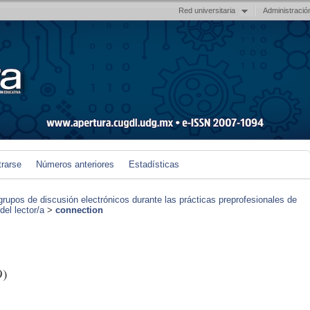
Red universitaria
Administració
trarse
Números anteriores
Estadísticas
grupos de discusión electrónicos durante las prácticas preprofesionales de
el lector/a
>
connection
9)