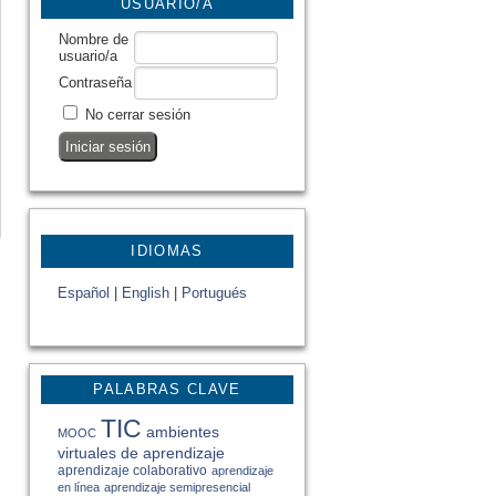
USUARIO/A
Nombre de
usuario/a
Contraseña
No cerrar sesión
IDIOMAS
Español
|
English
|
Portugués
PALABRAS CLAVE
TIC
ambientes
MOOC
virtuales de aprendizaje
aprendizaje colaborativo
aprendizaje
en línea
aprendizaje semipresencial