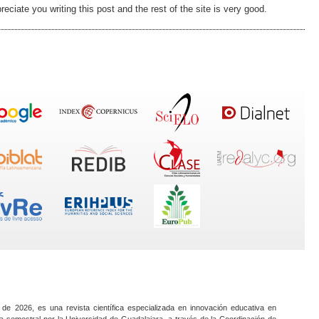
ciate you writing this post and the rest of the site is very good.
 de 2026, es una revista científica especializada en innovación educativa en
a semestral por la Universidad de Guadalajara, a través de la Coordinación de