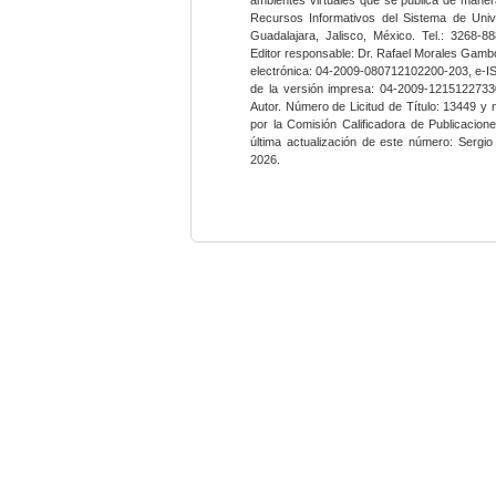
Recursos Informativos del Sistema de Univ
Guadalajara, Jalisco, México. Tel.: 3268-8
Editor responsable: Dr. Rafael Morales Gambo
electrónica: 04-2009-080712102200-203, e-I
de la versión impresa: 04-2009-12151227330
Autor. Número de Licitud de Título: 13449 y
por la Comisión Calificadora de Publicacio
última actualización de este número: Sergi
2026.