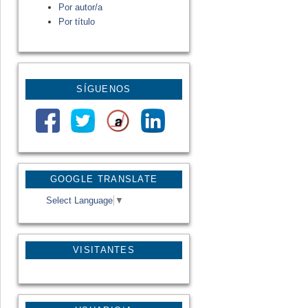
Por autor/a
Por título
SÍGUENOS
GOOGLE TRANSLATE
Select Language
▼
VISITANTES