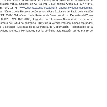
ersidad Virtual. Oficinas en Av. La Paz 2453, colonia Arcos Sur, CP 44140,
888, ext. 18775,
www.udgvirtual.udg.mx/apertura
,
apertura@udgvirtual.udg.mx
.
a. Número de la Reserva de Derechos al Uso Exclusivo del Título de la versión
SSN: 2007-1094; número de la Reserva de Derechos al Uso Exclusivo del Título
0-102, ISSN: 1665-6180, otorgados por el Instituto Nacional del Derecho de
 número de Licitud de contenido: 11022 de la versión impresa, ambos otorgados
nes y Revistas Ilustradas de la Secretaría de Gobernación. Responsable de la
o Alberto Mendoza Hernández. Fecha de última actualización: 27 de marzo de