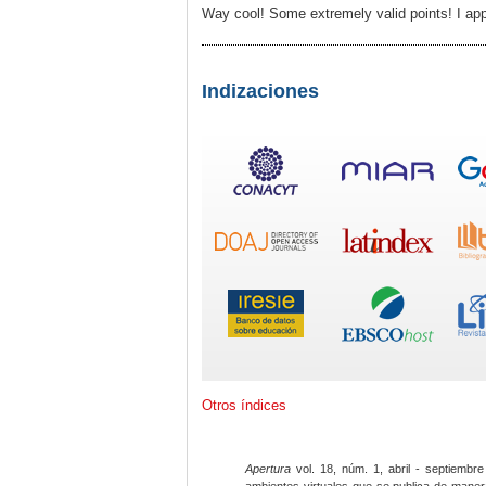
Way cool! Some extremely valid points! I appre
Indizaciones
Otros índices
Apertura
vol. 18, núm. 1, abril - septiembre
ambientes virtuales que se publica de maner