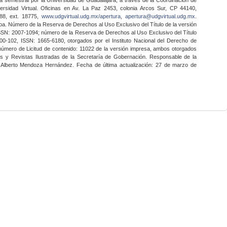
ersidad Virtual. Oficinas en Av. La Paz 2453, colonia Arcos Sur, CP 44140,
888, ext. 18775,
www.udgvirtual.udg.mx/apertura
,
apertura@udgvirtual.udg.mx
.
a. Número de la Reserva de Derechos al Uso Exclusivo del Título de la versión
SSN: 2007-1094; número de la Reserva de Derechos al Uso Exclusivo del Título
0-102, ISSN: 1665-6180, otorgados por el Instituto Nacional del Derecho de
 número de Licitud de contenido: 11022 de la versión impresa, ambos otorgados
nes y Revistas Ilustradas de la Secretaría de Gobernación. Responsable de la
o Alberto Mendoza Hernández. Fecha de última actualización: 27 de marzo de