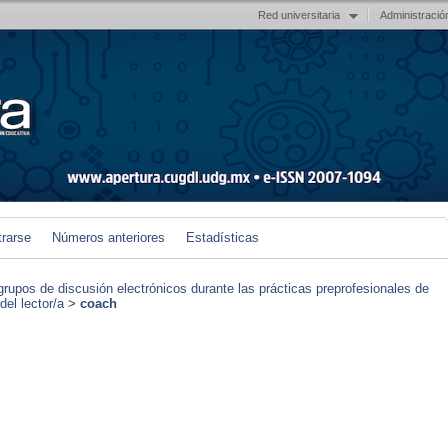
Red universitaria
Administració
trarse
Números anteriores
Estadísticas
grupos de discusión electrónicos durante las prácticas preprofesionales de
el lector/a
>
coach
)