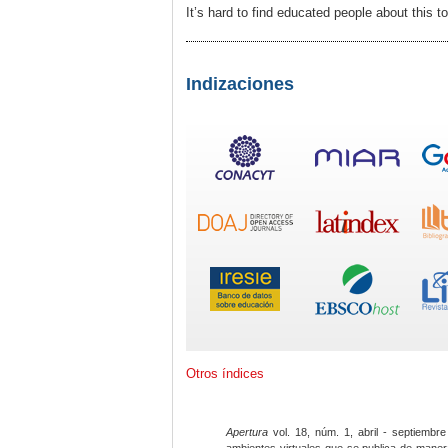
It’s hard to find educated people about this 
Indizaciones
Otros índices
Apertura
vol. 18, núm. 1, abril - septiembre
ambientes virtuales que se publica de maner