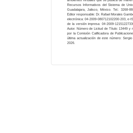
Recursos Informativos del Sistema de Univ
Guadalajara, Jalisco, México. Tel.: 3268-8
Editor responsable: Dr. Rafael Morales Gambo
electrónica: 04-2009-080712102200-203, e-I
de la versión impresa: 04-2009-12151227330
Autor. Número de Licitud de Título: 13449 y
por la Comisión Calificadora de Publicacio
última actualización de este número: Sergi
2026.