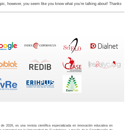
topic, however, you seem like you know what you’re talking about! Thanks
 de 2026, es una revista científica especializada en innovación educativa en
a semestral por la Universidad de Guadalajara, a través de la Coordinación de