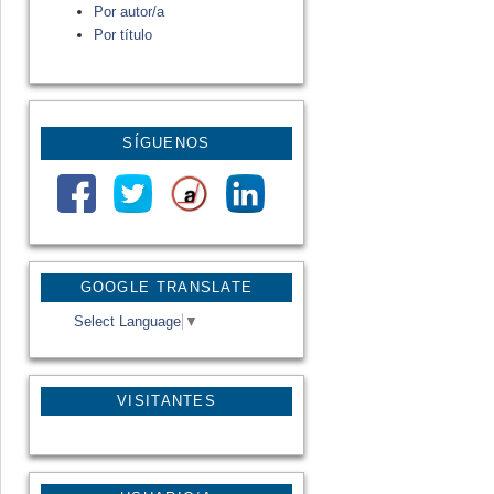
Por autor/a
Por título
SÍGUENOS
GOOGLE TRANSLATE
Select Language
▼
VISITANTES