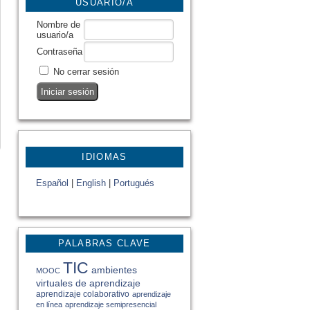
USUARIO/A
Nombre de
usuario/a
Contraseña
No cerrar sesión
IDIOMAS
Español
|
English
|
Portugués
PALABRAS CLAVE
TIC
ambientes
MOOC
virtuales de aprendizaje
aprendizaje colaborativo
aprendizaje
en línea
aprendizaje semipresencial