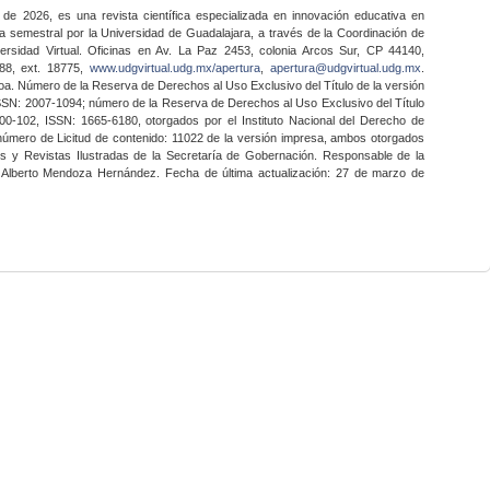
 de 2026, es una revista científica especializada en innovación educativa en
a semestral por la Universidad de Guadalajara, a través de la Coordinación de
ersidad Virtual. Oficinas en Av. La Paz 2453, colonia Arcos Sur, CP 44140,
888, ext. 18775,
www.udgvirtual.udg.mx/apertura
,
apertura@udgvirtual.udg.mx
.
a. Número de la Reserva de Derechos al Uso Exclusivo del Título de la versión
SSN: 2007-1094; número de la Reserva de Derechos al Uso Exclusivo del Título
0-102, ISSN: 1665-6180, otorgados por el Instituto Nacional del Derecho de
 número de Licitud de contenido: 11022 de la versión impresa, ambos otorgados
nes y Revistas Ilustradas de la Secretaría de Gobernación. Responsable de la
o Alberto Mendoza Hernández. Fecha de última actualización: 27 de marzo de