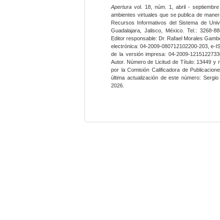
Apertura
vol. 18, núm. 1, abril - septiembre
ambientes virtuales que se publica de maner
Recursos Informativos del Sistema de Univ
Guadalajara, Jalisco, México. Tel.: 3268-8
Editor responsable: Dr. Rafael Morales Gambo
electrónica: 04-2009-080712102200-203, e-I
de la versión impresa: 04-2009-12151227330
Autor. Número de Licitud de Título: 13449 y
por la Comisión Calificadora de Publicacio
última actualización de este número: Sergi
2026.