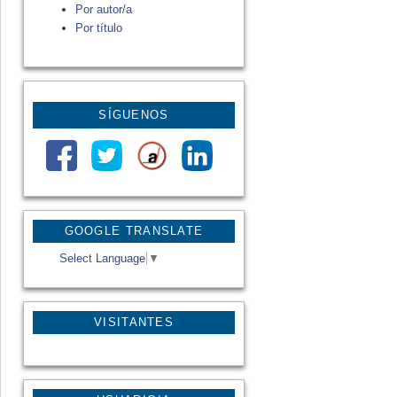
Por autor/a
Por título
SÍGUENOS
GOOGLE TRANSLATE
Select Language
▼
VISITANTES