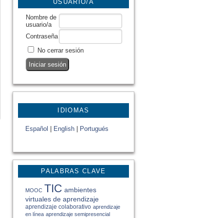
USUARIO/A
Nombre de
usuario/a
Contraseña
No cerrar sesión
IDIOMAS
Español
|
English
|
Portugués
PALABRAS CLAVE
TIC
ambientes
MOOC
virtuales de aprendizaje
aprendizaje colaborativo
aprendizaje
en línea
aprendizaje semipresencial