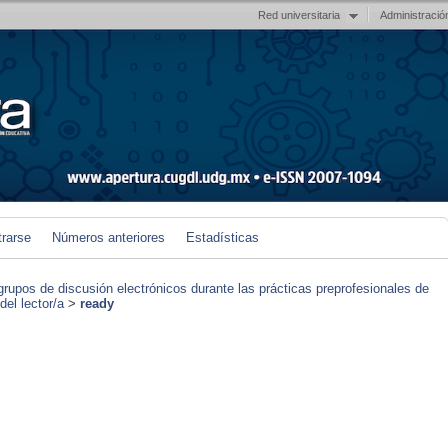
Red universitaria
Administració
trarse
Números anteriores
Estadísticas
grupos de discusión electrónicos durante las prácticas preprofesionales de
el lector/a
>
ready