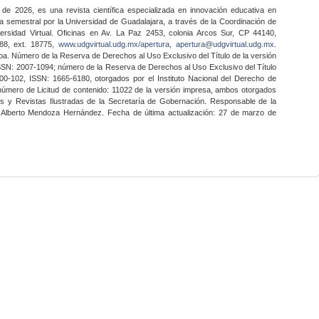
 de 2026, es una revista científica especializada en innovación educativa en
a semestral por la Universidad de Guadalajara, a través de la Coordinación de
ersidad Virtual. Oficinas en Av. La Paz 2453, colonia Arcos Sur, CP 44140,
888, ext. 18775,
www.udgvirtual.udg.mx/apertura
,
apertura@udgvirtual.udg.mx
.
a. Número de la Reserva de Derechos al Uso Exclusivo del Título de la versión
SSN: 2007-1094; número de la Reserva de Derechos al Uso Exclusivo del Título
0-102, ISSN: 1665-6180, otorgados por el Instituto Nacional del Derecho de
 número de Licitud de contenido: 11022 de la versión impresa, ambos otorgados
nes y Revistas Ilustradas de la Secretaría de Gobernación. Responsable de la
o Alberto Mendoza Hernández. Fecha de última actualización: 27 de marzo de