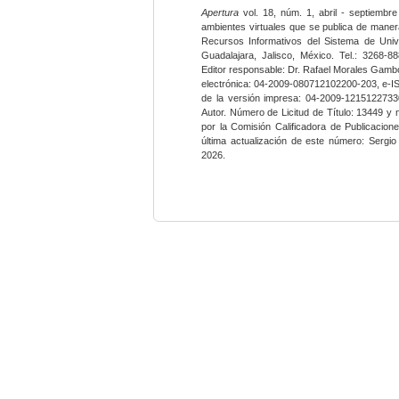
Apertura
vol. 18, núm. 1, abril - septiembre
ambientes virtuales que se publica de maner
Recursos Informativos del Sistema de Univ
Guadalajara, Jalisco, México. Tel.: 3268-8
Editor responsable: Dr. Rafael Morales Gambo
electrónica: 04-2009-080712102200-203, e-I
de la versión impresa: 04-2009-12151227330
Autor. Número de Licitud de Título: 13449 y
por la Comisión Calificadora de Publicacio
última actualización de este número: Sergi
2026.