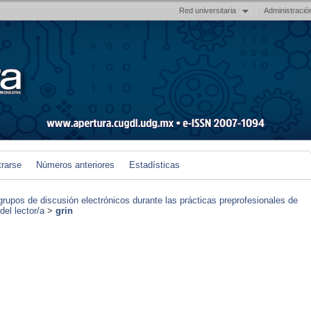
Red universitaria
Administració
trarse
Números anteriores
Estadísticas
grupos de discusión electrónicos durante las prácticas preprofesionales de
el lector/a
>
grin
)