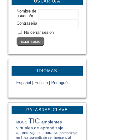
USUARIO/A
Nombre de
usuario/a
Contraseña
No cerrar sesión
IDIOMAS
Español
|
English
|
Portugués
PALABRAS CLAVE
TIC
ambientes
MOOC
virtuales de aprendizaje
aprendizaje colaborativo
aprendizaje
en línea
aprendizaje semipresencial