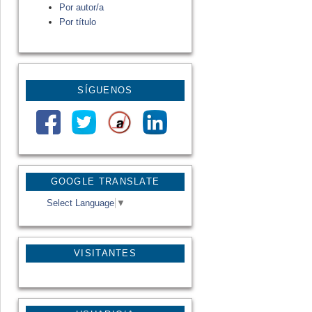
Por autor/a
Por título
SÍGUENOS
GOOGLE TRANSLATE
Select Language
▼
VISITANTES