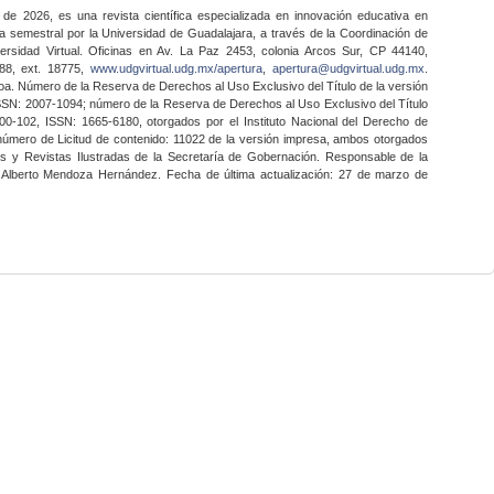
 de 2026, es una revista científica especializada en innovación educativa en
a semestral por la Universidad de Guadalajara, a través de la Coordinación de
ersidad Virtual. Oficinas en Av. La Paz 2453, colonia Arcos Sur, CP 44140,
888, ext. 18775,
www.udgvirtual.udg.mx/apertura
,
apertura@udgvirtual.udg.mx
.
a. Número de la Reserva de Derechos al Uso Exclusivo del Título de la versión
SSN: 2007-1094; número de la Reserva de Derechos al Uso Exclusivo del Título
0-102, ISSN: 1665-6180, otorgados por el Instituto Nacional del Derecho de
 número de Licitud de contenido: 11022 de la versión impresa, ambos otorgados
nes y Revistas Ilustradas de la Secretaría de Gobernación. Responsable de la
o Alberto Mendoza Hernández. Fecha de última actualización: 27 de marzo de