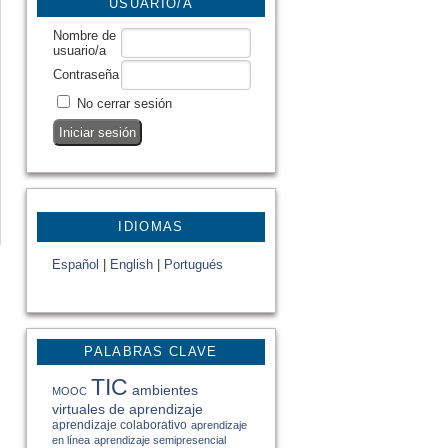
USUARIO/A
Nombre de
usuario/a
Contraseña
No cerrar sesión
IDIOMAS
Español
|
English
|
Portugués
PALABRAS CLAVE
TIC
ambientes
MOOC
virtuales de aprendizaje
aprendizaje colaborativo
aprendizaje
en línea
aprendizaje semipresencial