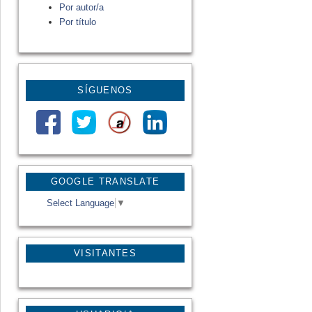
Por autor/a
Por título
SÍGUENOS
GOOGLE TRANSLATE
Select Language
▼
VISITANTES