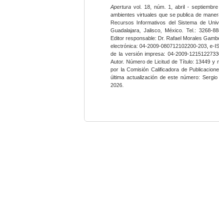
Apertura
vol. 18, núm. 1, abril - septiembre
ambientes virtuales que se publica de maner
Recursos Informativos del Sistema de Univ
Guadalajara, Jalisco, México. Tel.: 3268-8
Editor responsable: Dr. Rafael Morales Gambo
electrónica: 04-2009-080712102200-203, e-I
de la versión impresa: 04-2009-12151227330
Autor. Número de Licitud de Título: 13449 y
por la Comisión Calificadora de Publicacio
última actualización de este número: Sergi
2026.