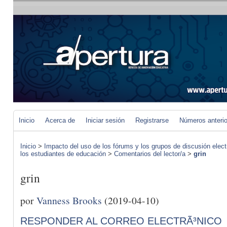
Inicio
Acerca de
Iniciar sesión
Registrarse
Números anteri
Inicio
>
Impacto del uso de los fórums y los grupos de discusión elect
los estudiantes de educación
>
Comentarios del lector/a
>
grin
grin
por
Vanness Brooks
(2019-04-10)
RESPONDER AL CORREO ELECTRÃ³NICO