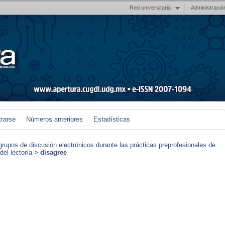
Red universitaria
Administració
trarse
Números anteriores
Estadísticas
grupos de discusión electrónicos durante las prácticas preprofesionales de
el lector/a
>
disagree