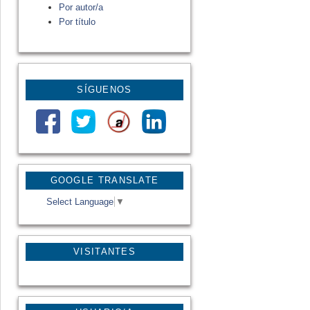
Por autor/a
Por título
SÍGUENOS
GOOGLE TRANSLATE
Select Language
▼
VISITANTES