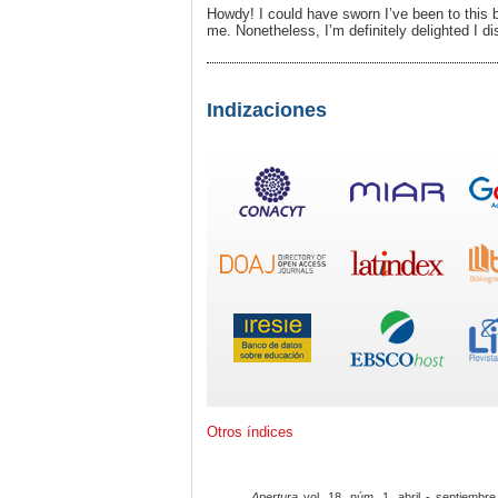
Howdy! I could have sworn I’ve been to this bl
me. Nonetheless, I’m definitely delighted I di
Indizaciones
Otros índices
Apertura
vol. 18, núm. 1, abril - septiembre