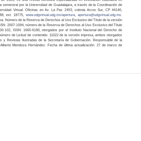
a semestral por la Universidad de Guadalajara, a través de la Coordinación de
ersidad Virtual. Oficinas en Av. La Paz 2453, colonia Arcos Sur, CP 44140,
888, ext. 18775,
www.udgvirtual.udg.mx/apertura
,
apertura@udgvirtual.udg.mx
.
a. Número de la Reserva de Derechos al Uso Exclusivo del Título de la versión
SSN: 2007-1094; número de la Reserva de Derechos al Uso Exclusivo del Título
0-102, ISSN: 1665-6180, otorgados por el Instituto Nacional del Derecho de
 número de Licitud de contenido: 11022 de la versión impresa, ambos otorgados
nes y Revistas Ilustradas de la Secretaría de Gobernación. Responsable de la
o Alberto Mendoza Hernández. Fecha de última actualización: 27 de marzo de