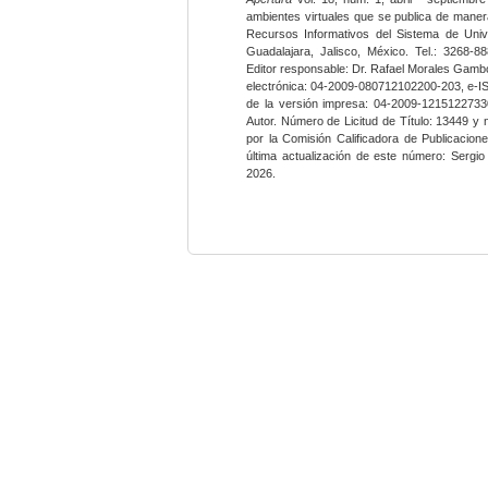
ambientes virtuales que se publica de maner
Recursos Informativos del Sistema de Univ
Guadalajara, Jalisco, México. Tel.: 3268-8
Editor responsable: Dr. Rafael Morales Gambo
electrónica: 04-2009-080712102200-203, e-I
de la versión impresa: 04-2009-12151227330
Autor. Número de Licitud de Título: 13449 y
por la Comisión Calificadora de Publicacio
última actualización de este número: Sergi
2026.