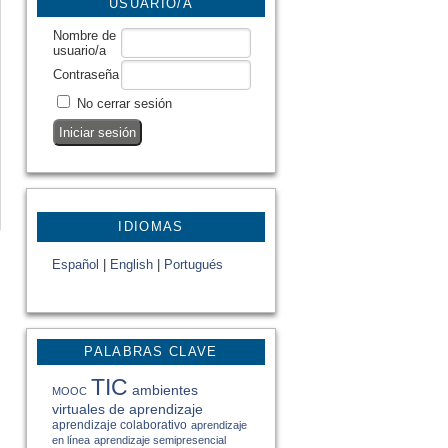
USUARIO/A
Nombre de
usuario/a
Contraseña
No cerrar sesión
IDIOMAS
Español
|
English
|
Portugués
PALABRAS CLAVE
TIC
ambientes
MOOC
virtuales de aprendizaje
aprendizaje colaborativo
aprendizaje
en línea
aprendizaje semipresencial