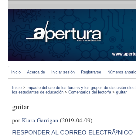
Inicio
Acerca de
Iniciar sesión
Registrarse
Números anteri
Inicio
>
Impacto del uso de los fórums y los grupos de discusión elect
los estudiantes de educación
>
Comentarios del lector/a
>
guitar
guitar
por
Kiara Garrigan
(2019-04-09)
RESPONDER AL CORREO ELECTRÃ³NICO