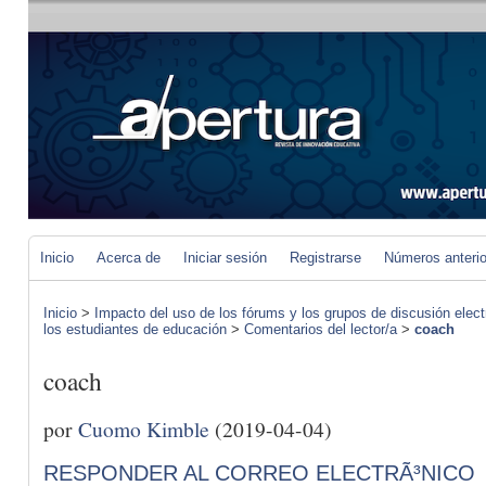
Inicio
Acerca de
Iniciar sesión
Registrarse
Números anteri
Inicio
>
Impacto del uso de los fórums y los grupos de discusión elect
los estudiantes de educación
>
Comentarios del lector/a
>
coach
coach
por
Cuomo Kimble
(2019-04-04)
RESPONDER AL CORREO ELECTRÃ³NICO