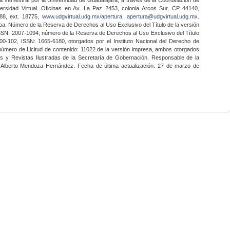
ersidad Virtual. Oficinas en Av. La Paz 2453, colonia Arcos Sur, CP 44140,
888, ext. 18775,
www.udgvirtual.udg.mx/apertura
,
apertura@udgvirtual.udg.mx
.
a. Número de la Reserva de Derechos al Uso Exclusivo del Título de la versión
SSN: 2007-1094; número de la Reserva de Derechos al Uso Exclusivo del Título
0-102, ISSN: 1665-6180, otorgados por el Instituto Nacional del Derecho de
 número de Licitud de contenido: 11022 de la versión impresa, ambos otorgados
nes y Revistas Ilustradas de la Secretaría de Gobernación. Responsable de la
o Alberto Mendoza Hernández. Fecha de última actualización: 27 de marzo de