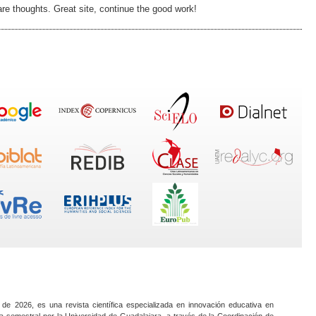
are thoughts. Great site, continue the good work!
 de 2026, es una revista científica especializada en innovación educativa en
a semestral por la Universidad de Guadalajara, a través de la Coordinación de