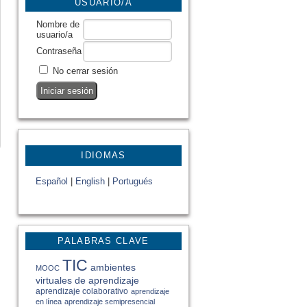
USUARIO/A
Nombre de
usuario/a
Contraseña
No cerrar sesión
IDIOMAS
Español
|
English
|
Portugués
PALABRAS CLAVE
TIC
ambientes
MOOC
virtuales de aprendizaje
aprendizaje colaborativo
aprendizaje
en línea
aprendizaje semipresencial