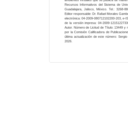
Recursos Informativos del Sistema de Univ
Guadalajara, Jalisco, México. Tel.: 3268-8
Editor responsable: Dr. Rafael Morales Gambo
electrónica: 04-2009-080712102200-203, e-I
de la versión impresa: 04-2009-12151227330
Autor. Número de Licitud de Título: 13449 y
por la Comisión Calificadora de Publicacio
última actualización de este número: Sergi
2026.