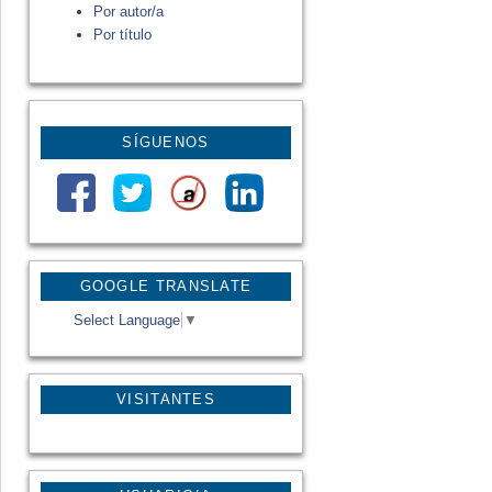
Por autor/a
Por título
SÍGUENOS
GOOGLE TRANSLATE
Select Language
▼
VISITANTES