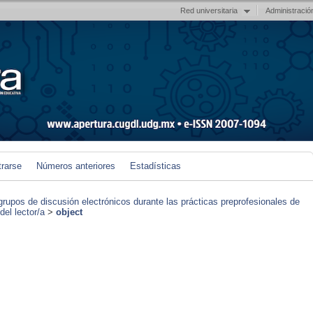
Red universitaria
Administració
trarse
Números anteriores
Estadísticas
grupos de discusión electrónicos durante las prácticas preprofesionales de
el lector/a
>
object