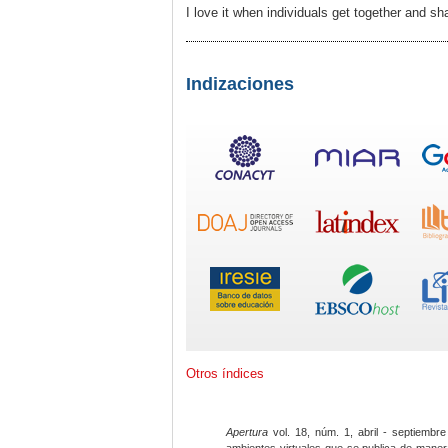
I love it when individuals get together and sh
Indizaciones
Otros índices
Apertura
vol. 18, núm. 1, abril - septiembre
ambientes virtuales que se publica de maner