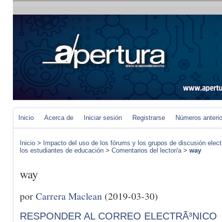
Inicio
Acerca de
Iniciar sesión
Registrarse
Números anteri
Inicio
>
Impacto del uso de los fórums y los grupos de discusión elect
los estudiantes de educación
>
Comentarios del lector/a
>
way
way
por
Carrera Maclean
(2019-03-30)
RESPONDER AL CORREO ELECTRÃ³NICO