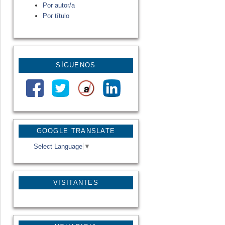
Por autor/a
Por título
SÍGUENOS
GOOGLE TRANSLATE
Select Language
▼
VISITANTES