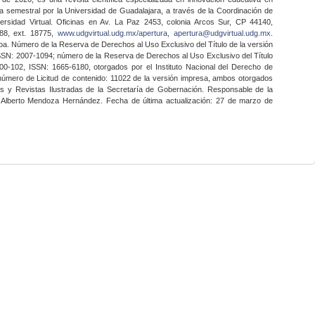
a semestral por la Universidad de Guadalajara, a través de la Coordinación de
ersidad Virtual. Oficinas en Av. La Paz 2453, colonia Arcos Sur, CP 44140,
888, ext. 18775,
www.udgvirtual.udg.mx/apertura
,
apertura@udgvirtual.udg.mx
.
a. Número de la Reserva de Derechos al Uso Exclusivo del Título de la versión
SSN: 2007-1094; número de la Reserva de Derechos al Uso Exclusivo del Título
0-102, ISSN: 1665-6180, otorgados por el Instituto Nacional del Derecho de
 número de Licitud de contenido: 11022 de la versión impresa, ambos otorgados
nes y Revistas Ilustradas de la Secretaría de Gobernación. Responsable de la
o Alberto Mendoza Hernández. Fecha de última actualización: 27 de marzo de