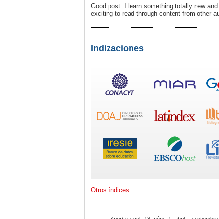
Good post. I learn something totally new and 
exciting to read through content from other a
Indizaciones
Otros índices
Apertura
vol. 18, núm. 1, abril - septiembre