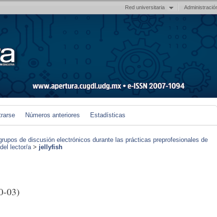
Red universitaria
Administració
trarse
Números anteriores
Estadísticas
grupos de discusión electrónicos durante las prácticas preprofesionales de
el lector/a
>
jellyfish
0-03)