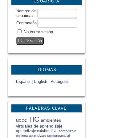
USUARIO/A
Nombre de
usuario/a
Contraseña
No cerrar sesión
IDIOMAS
Español
|
English
|
Portugués
PALABRAS CLAVE
TIC
ambientes
MOOC
virtuales de aprendizaje
aprendizaje colaborativo
aprendizaje
en línea
aprendizaje semipresencial