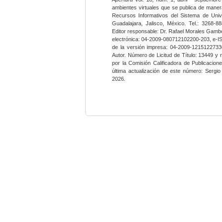
ambientes virtuales que se publica de maner
Recursos Informativos del Sistema de Univ
Guadalajara, Jalisco, México. Tel.: 3268-8
Editor responsable: Dr. Rafael Morales Gambo
electrónica: 04-2009-080712102200-203, e-I
de la versión impresa: 04-2009-12151227330
Autor. Número de Licitud de Título: 13449 y
por la Comisión Calificadora de Publicacio
última actualización de este número: Sergi
2026.