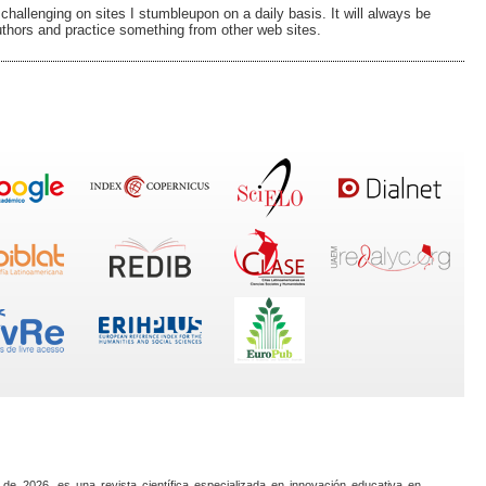
challenging on sites I stumbleupon on a daily basis. It will always be
uthors and practice something from other web sites.
 de 2026, es una revista científica especializada en innovación educativa en