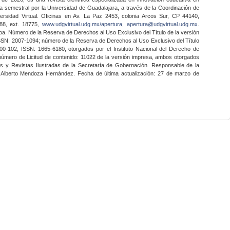
a semestral por la Universidad de Guadalajara, a través de la Coordinación de
ersidad Virtual. Oficinas en Av. La Paz 2453, colonia Arcos Sur, CP 44140,
888, ext. 18775,
www.udgvirtual.udg.mx/apertura
,
apertura@udgvirtual.udg.mx
.
a. Número de la Reserva de Derechos al Uso Exclusivo del Título de la versión
SSN: 2007-1094; número de la Reserva de Derechos al Uso Exclusivo del Título
0-102, ISSN: 1665-6180, otorgados por el Instituto Nacional del Derecho de
 número de Licitud de contenido: 11022 de la versión impresa, ambos otorgados
nes y Revistas Ilustradas de la Secretaría de Gobernación. Responsable de la
o Alberto Mendoza Hernández. Fecha de última actualización: 27 de marzo de