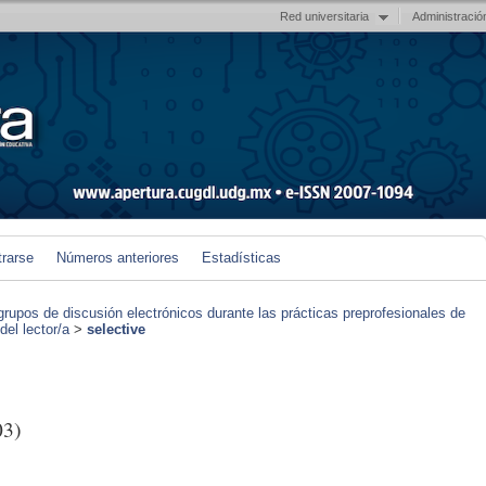
Red universitaria
Administració
trarse
Números anteriores
Estadísticas
grupos de discusión electrónicos durante las prácticas preprofesionales de
el lector/a
>
selective
03)