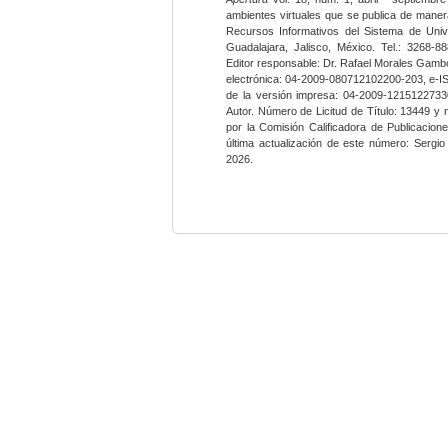
ambientes virtuales que se publica de maner
Recursos Informativos del Sistema de Univ
Guadalajara, Jalisco, México. Tel.: 3268-8
Editor responsable: Dr. Rafael Morales Gambo
electrónica: 04-2009-080712102200-203, e-I
de la versión impresa: 04-2009-12151227330
Autor. Número de Licitud de Título: 13449 y
por la Comisión Calificadora de Publicacio
última actualización de este número: Sergi
2026.