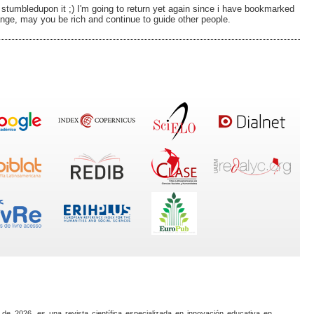
 I stumbledupon it ;) I'm going to return yet again since i have bookmarked
nge, may you be rich and continue to guide other people.
 de 2026, es una revista científica especializada en innovación educativa en