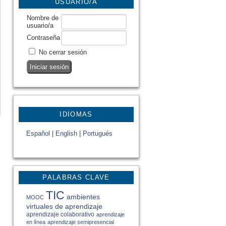
USUARIO/A
Nombre de
usuario/a
Contraseña
No cerrar sesión
IDIOMAS
Español
|
English
|
Portugués
PALABRAS CLAVE
TIC
ambientes
MOOC
virtuales de aprendizaje
aprendizaje colaborativo
aprendizaje
en línea
aprendizaje semipresencial