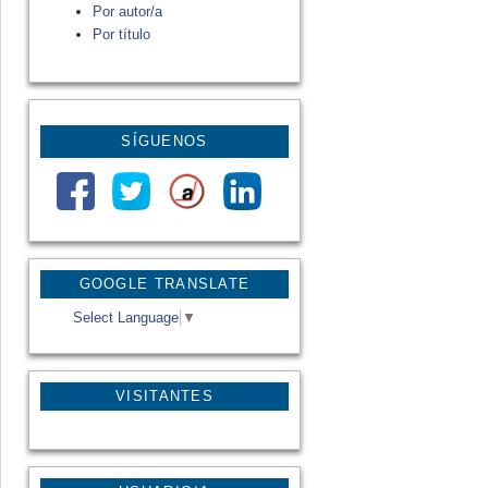
Por autor/a
Por título
SÍGUENOS
GOOGLE TRANSLATE
Select Language
▼
VISITANTES