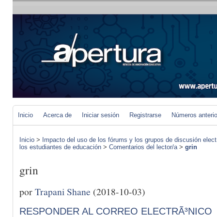
Inicio
Acerca de
Iniciar sesión
Registrarse
Números anteri
Inicio
>
Impacto del uso de los fórums y los grupos de discusión elect
los estudiantes de educación
>
Comentarios del lector/a
>
grin
grin
por
Trapani Shane
(2018-10-03)
RESPONDER AL CORREO ELECTRÃ³NICO