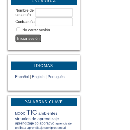
USUARIO/A
Nombre de
usuario/a
Contraseña
No cerrar sesión
IDIOMAS
Español
|
English
|
Portugués
PALABRAS CLAVE
TIC
ambientes
MOOC
virtuales de aprendizaje
aprendizaje colaborativo
aprendizaje
en línea
aprendizaje semipresencial