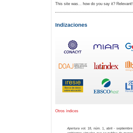
This site was... how do you say it? Relevant
Indizaciones
Otros índices
Apertura
vol. 18, núm. 1, abril - septiembre
ambientes virtuales que se publica de maner