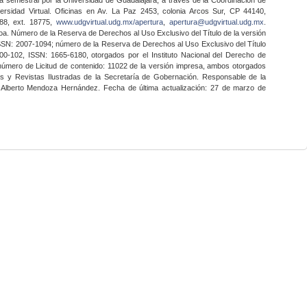
ersidad Virtual. Oficinas en Av. La Paz 2453, colonia Arcos Sur, CP 44140,
888, ext. 18775,
www.udgvirtual.udg.mx/apertura
,
apertura@udgvirtual.udg.mx
.
a. Número de la Reserva de Derechos al Uso Exclusivo del Título de la versión
SSN: 2007-1094; número de la Reserva de Derechos al Uso Exclusivo del Título
0-102, ISSN: 1665-6180, otorgados por el Instituto Nacional del Derecho de
 número de Licitud de contenido: 11022 de la versión impresa, ambos otorgados
nes y Revistas Ilustradas de la Secretaría de Gobernación. Responsable de la
o Alberto Mendoza Hernández. Fecha de última actualización: 27 de marzo de