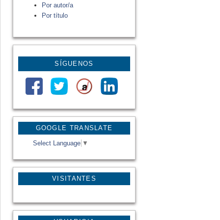
Por autor/a
Por título
SÍGUENOS
GOOGLE TRANSLATE
Select Language
▼
VISITANTES