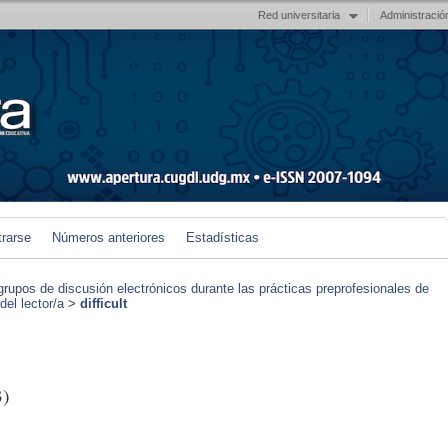
Red universitaria
Administració
trarse
Números anteriores
Estadísticas
grupos de discusión electrónicos durante las prácticas preprofesionales de
el lector/a
>
difficult
3)