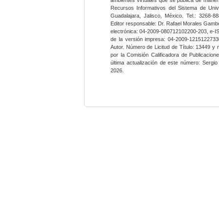
Recursos Informativos del Sistema de Univ
Guadalajara, Jalisco, México. Tel.: 3268-8
Editor responsable: Dr. Rafael Morales Gambo
electrónica: 04-2009-080712102200-203, e-I
de la versión impresa: 04-2009-12151227330
Autor. Número de Licitud de Título: 13449 y
por la Comisión Calificadora de Publicacio
última actualización de este número: Sergi
2026.