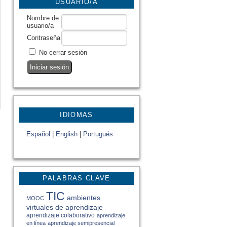
USUARIO/A
Nombre de
usuario/a
Contraseña
No cerrar sesión
IDIOMAS
Español
|
English
|
Portugués
PALABRAS CLAVE
TIC
ambientes
MOOC
virtuales de aprendizaje
aprendizaje colaborativo
aprendizaje
en línea
aprendizaje semipresencial