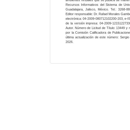
Recursos Informativos del Sistema de Univ
Guadalajara, Jalisco, México. Tel.: 3268-8
Editor responsable: Dr. Rafael Morales Gambo
electrónica: 04-2009-080712102200-203, e-I
de la versión impresa: 04-2009-12151227330
Autor. Número de Licitud de Título: 13449 y
por la Comisión Calificadora de Publicacio
última actualización de este número: Sergi
2026.