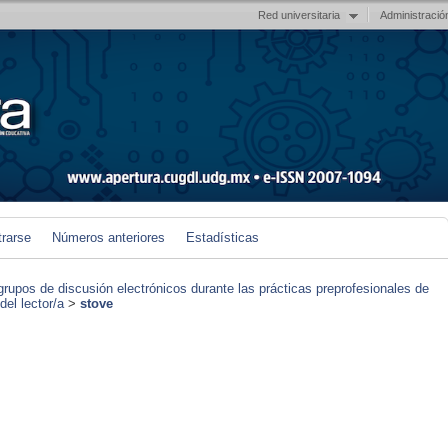
Red universitaria
Administració
trarse
Números anteriores
Estadísticas
grupos de discusión electrónicos durante las prácticas preprofesionales de
el lector/a
>
stove