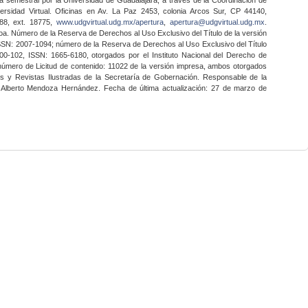
ersidad Virtual. Oficinas en Av. La Paz 2453, colonia Arcos Sur, CP 44140,
888, ext. 18775,
www.udgvirtual.udg.mx/apertura
,
apertura@udgvirtual.udg.mx
.
a. Número de la Reserva de Derechos al Uso Exclusivo del Título de la versión
SSN: 2007-1094; número de la Reserva de Derechos al Uso Exclusivo del Título
0-102, ISSN: 1665-6180, otorgados por el Instituto Nacional del Derecho de
 número de Licitud de contenido: 11022 de la versión impresa, ambos otorgados
nes y Revistas Ilustradas de la Secretaría de Gobernación. Responsable de la
o Alberto Mendoza Hernández. Fecha de última actualización: 27 de marzo de