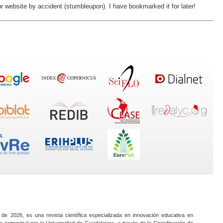
 website by accident (stumbleupon). I have bookmarked it for later!
 de 2026, es una revista científica especializada en innovación educativa en
a semestral por la Universidad de Guadalajara, a través de la Coordinación de