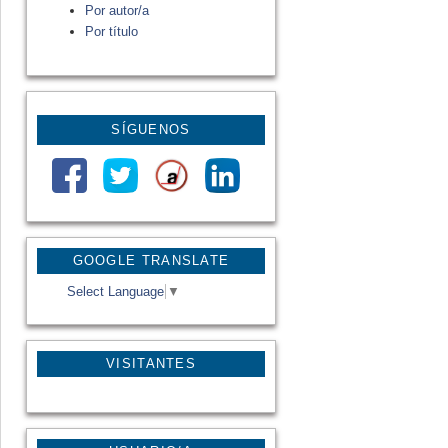
Por autor/a
Por título
SÍGUENOS
GOOGLE TRANSLATE
Select Language
▼
VISITANTES