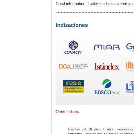
Good information. Lucky me I discovered your
Indizaciones
Otros índices
Apertura
vol. 18, núm. 1, abril - septiembre
ambientes virtuales que se publica de maner