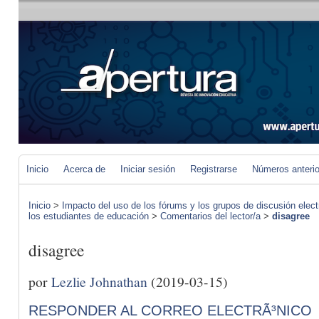
Inicio
Acerca de
Iniciar sesión
Registrarse
Números anteri
Inicio
>
Impacto del uso de los fórums y los grupos de discusión elect
los estudiantes de educación
>
Comentarios del lector/a
>
disagree
disagree
por
Lezlie Johnathan
(2019-03-15)
RESPONDER AL CORREO ELECTRÃ³NICO