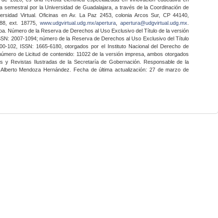
a semestral por la Universidad de Guadalajara, a través de la Coordinación de
ersidad Virtual. Oficinas en Av. La Paz 2453, colonia Arcos Sur, CP 44140,
888, ext. 18775,
www.udgvirtual.udg.mx/apertura
,
apertura@udgvirtual.udg.mx
.
a. Número de la Reserva de Derechos al Uso Exclusivo del Título de la versión
SSN: 2007-1094; número de la Reserva de Derechos al Uso Exclusivo del Título
0-102, ISSN: 1665-6180, otorgados por el Instituto Nacional del Derecho de
 número de Licitud de contenido: 11022 de la versión impresa, ambos otorgados
nes y Revistas Ilustradas de la Secretaría de Gobernación. Responsable de la
o Alberto Mendoza Hernández. Fecha de última actualización: 27 de marzo de