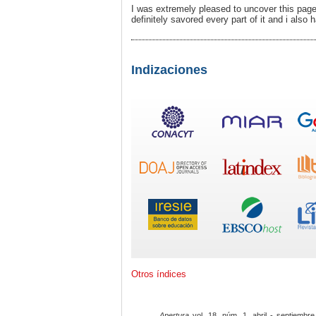
I was extremely pleased to uncover this page. 
definitely savored every part of it and i als
Indizaciones
Otros índices
Apertura
vol. 18, núm. 1, abril - septiembre