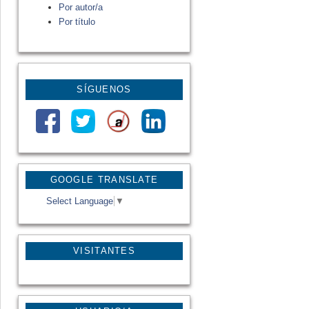
Por autor/a
Por título
SÍGUENOS
GOOGLE TRANSLATE
Select Language
▼
VISITANTES