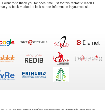
I want to to thank you for ones time just for this fantastic read!! I
o have you book-marked to look at new information in your website.
 de 2026, es una revista científica especializada en innovación educativa en