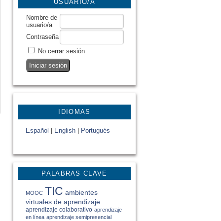
USUARIO/A
Nombre de
usuario/a
Contraseña
No cerrar sesión
IDIOMAS
Español
|
English
|
Portugués
PALABRAS CLAVE
TIC
ambientes
MOOC
virtuales de aprendizaje
aprendizaje colaborativo
aprendizaje
en línea
aprendizaje semipresencial