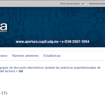
Red universitaria
Administració
trarse
Números anteriores
Estadísticas
grupos de discusión electrónicos durante las prácticas preprofesionales de
el lector/a
>
fall
-15)