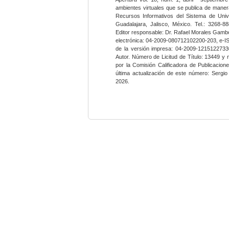
ambientes virtuales que se publica de maner
Recursos Informativos del Sistema de Univ
Guadalajara, Jalisco, México. Tel.: 3268-8
Editor responsable: Dr. Rafael Morales Gambo
electrónica: 04-2009-080712102200-203, e-I
de la versión impresa: 04-2009-12151227330
Autor. Número de Licitud de Título: 13449 y
por la Comisión Calificadora de Publicacio
última actualización de este número: Sergi
2026.