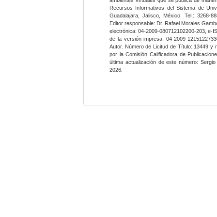
Recursos Informativos del Sistema de Univ
Guadalajara, Jalisco, México. Tel.: 3268-8
Editor responsable: Dr. Rafael Morales Gambo
electrónica: 04-2009-080712102200-203, e-I
de la versión impresa: 04-2009-12151227330
Autor. Número de Licitud de Título: 13449 y
por la Comisión Calificadora de Publicacio
última actualización de este número: Sergi
2026.