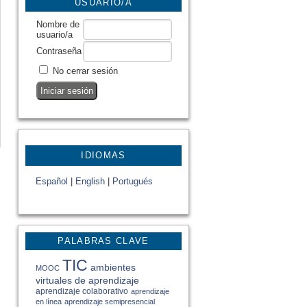
USUARIO/A
Nombre de
usuario/a
Contraseña
No cerrar sesión
IDIOMAS
Español
|
English
|
Portugués
PALABRAS CLAVE
TIC
ambientes
MOOC
virtuales de aprendizaje
aprendizaje colaborativo
aprendizaje
en línea
aprendizaje semipresencial