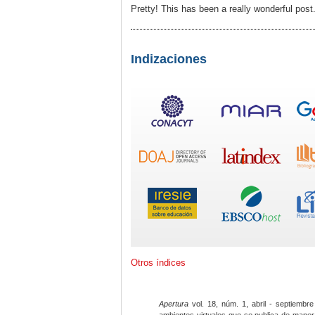
Pretty! This has been a really wonderful post
Indizaciones
Otros índices
Apertura
vol. 18, núm. 1, abril - septiembre
ambientes virtuales que se publica de maner