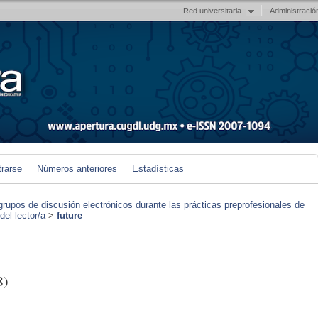
Red universitaria
Administració
trarse
Números anteriores
Estadísticas
grupos de discusión electrónicos durante las prácticas preprofesionales de
el lector/a
>
future
8)