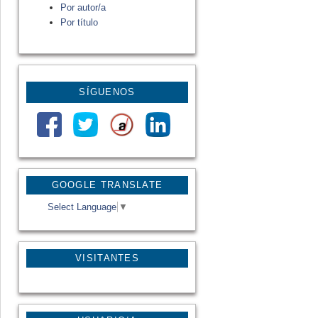
Por autor/a
Por título
SÍGUENOS
GOOGLE TRANSLATE
Select Language
▼
VISITANTES