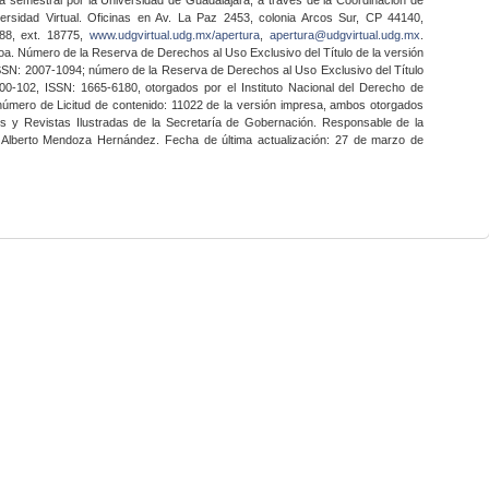
ersidad Virtual. Oficinas en Av. La Paz 2453, colonia Arcos Sur, CP 44140,
888, ext. 18775,
www.udgvirtual.udg.mx/apertura
,
apertura@udgvirtual.udg.mx
.
a. Número de la Reserva de Derechos al Uso Exclusivo del Título de la versión
SSN: 2007-1094; número de la Reserva de Derechos al Uso Exclusivo del Título
0-102, ISSN: 1665-6180, otorgados por el Instituto Nacional del Derecho de
 número de Licitud de contenido: 11022 de la versión impresa, ambos otorgados
nes y Revistas Ilustradas de la Secretaría de Gobernación. Responsable de la
o Alberto Mendoza Hernández. Fecha de última actualización: 27 de marzo de