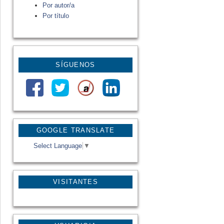
Por autor/a
Por título
SÍGUENOS
GOOGLE TRANSLATE
Select Language
▼
VISITANTES