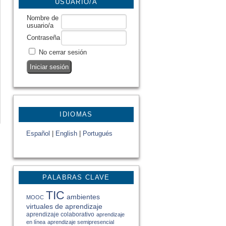
USUARIO/A
Nombre de
usuario/a
Contraseña
No cerrar sesión
IDIOMAS
Español
|
English
|
Portugués
PALABRAS CLAVE
TIC
ambientes
MOOC
virtuales de aprendizaje
aprendizaje colaborativo
aprendizaje
en línea
aprendizaje semipresencial