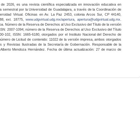
 de 2026, es una revista científica especializada en innovación educativa en
a semestral por la Universidad de Guadalajara, a través de la Coordinación de
ersidad Virtual. Oficinas en Av. La Paz 2453, colonia Arcos Sur, CP 44140,
888, ext. 18775,
www.udgvirtual.udg.mx/apertura
,
apertura@udgvirtual.udg.mx
.
a. Número de la Reserva de Derechos al Uso Exclusivo del Título de la versión
SSN: 2007-1094; número de la Reserva de Derechos al Uso Exclusivo del Título
0-102, ISSN: 1665-6180, otorgados por el Instituto Nacional del Derecho de
 número de Licitud de contenido: 11022 de la versión impresa, ambos otorgados
nes y Revistas Ilustradas de la Secretaría de Gobernación. Responsable de la
o Alberto Mendoza Hernández. Fecha de última actualización: 27 de marzo de