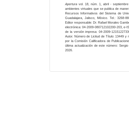
Apertura
vol. 18, núm. 1, abril - septiembre
ambientes virtuales que se publica de maner
Recursos Informativos del Sistema de Univ
Guadalajara, Jalisco, México. Tel.: 3268-8
Editor responsable: Dr. Rafael Morales Gambo
electrónica: 04-2009-080712102200-203, e-I
de la versión impresa: 04-2009-12151227330
Autor. Número de Licitud de Título: 13449 y
por la Comisión Calificadora de Publicacio
última actualización de este número: Sergi
2026.