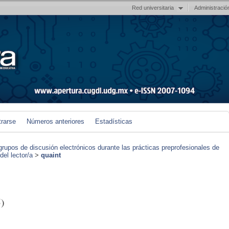
Red universitaria
Administració
trarse
Números anteriores
Estadísticas
grupos de discusión electrónicos durante las prácticas preprofesionales de
el lector/a
>
quaint
)