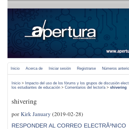
Inicio
Acerca de
Iniciar sesión
Registrarse
Números anteri
Inicio
>
Impacto del uso de los fórums y los grupos de discusión elect
los estudiantes de educación
>
Comentarios del lector/a
>
shivering
shivering
por
Kirk January
(2019-02-28)
RESPONDER AL CORREO ELECTRÃ³NICO