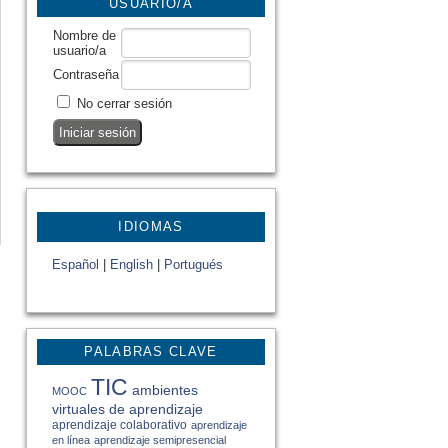
USUARIO/A
Nombre de
usuario/a
Contraseña
No cerrar sesión
IDIOMAS
Español
|
English
|
Portugués
PALABRAS CLAVE
TIC
ambientes
MOOC
virtuales de aprendizaje
aprendizaje colaborativo
aprendizaje
en línea
aprendizaje semipresencial