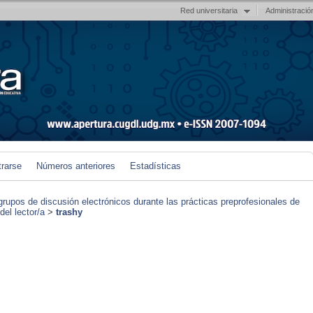
Red universitaria
Administració
trarse
Números anteriores
Estadísticas
grupos de discusión electrónicos durante las prácticas preprofesionales de
el lector/a
>
trashy