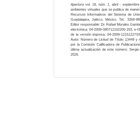
Apertura
vol. 18, núm. 1, abril - septiembre
ambientes virtuales que se publica de maner
Recursos Informativos del Sistema de Univ
Guadalajara, Jalisco, México. Tel.: 3268-8
Editor responsable: Dr. Rafael Morales Gambo
electrónica: 04-2009-080712102200-203, e-I
de la versión impresa: 04-2009-12151227330
Autor. Número de Licitud de Título: 13449 y
por la Comisión Calificadora de Publicacio
última actualización de este número: Sergi
2026.