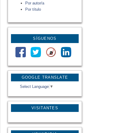
Por autor/a
Por título
SÍGUENOS
GOOGLE TRANSLATE
Select Language
▼
VISITANTES