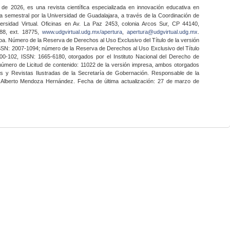
 de 2026, es una revista científica especializada en innovación educativa en
a semestral por la Universidad de Guadalajara, a través de la Coordinación de
ersidad Virtual. Oficinas en Av. La Paz 2453, colonia Arcos Sur, CP 44140,
888, ext. 18775,
www.udgvirtual.udg.mx/apertura
,
apertura@udgvirtual.udg.mx
.
a. Número de la Reserva de Derechos al Uso Exclusivo del Título de la versión
SSN: 2007-1094; número de la Reserva de Derechos al Uso Exclusivo del Título
0-102, ISSN: 1665-6180, otorgados por el Instituto Nacional del Derecho de
 número de Licitud de contenido: 11022 de la versión impresa, ambos otorgados
nes y Revistas Ilustradas de la Secretaría de Gobernación. Responsable de la
o Alberto Mendoza Hernández. Fecha de última actualización: 27 de marzo de