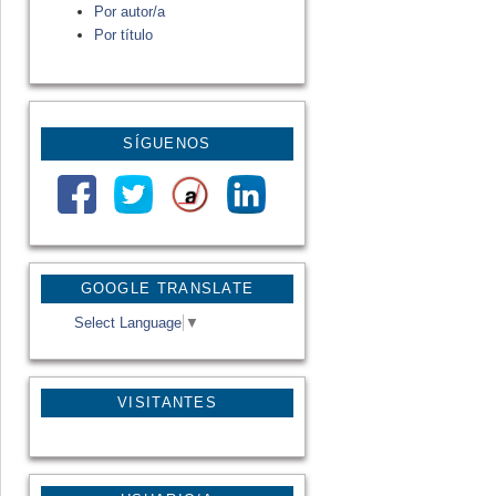
Por autor/a
Por título
SÍGUENOS
GOOGLE TRANSLATE
Select Language
▼
VISITANTES