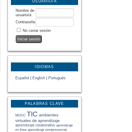
USUARIO/A
Nombre de
usuario/a
Contraseña
No cerrar sesión
IDIOMAS
Español
|
English
|
Portugués
PALABRAS CLAVE
TIC
ambientes
MOOC
virtuales de aprendizaje
aprendizaje colaborativo
aprendizaje
en línea
aprendizaje semipresencial