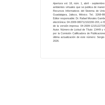
Apertura
vol. 18, núm. 1, abril - septiembre
ambientes virtuales que se publica de maner
Recursos Informativos del Sistema de Univ
Guadalajara, Jalisco, México. Tel.: 3268-8
Editor responsable: Dr. Rafael Morales Gambo
electrónica: 04-2009-080712102200-203, e-I
de la versión impresa: 04-2009-12151227330
Autor. Número de Licitud de Título: 13449 y
por la Comisión Calificadora de Publicacio
última actualización de este número: Sergi
2026.