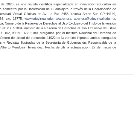
 de 2026, es una revista científica especializada en innovación educativa en
a semestral por la Universidad de Guadalajara, a través de la Coordinación de
ersidad Virtual. Oficinas en Av. La Paz 2453, colonia Arcos Sur, CP 44140,
888, ext. 18775,
www.udgvirtual.udg.mx/apertura
,
apertura@udgvirtual.udg.mx
.
a. Número de la Reserva de Derechos al Uso Exclusivo del Título de la versión
SSN: 2007-1094; número de la Reserva de Derechos al Uso Exclusivo del Título
0-102, ISSN: 1665-6180, otorgados por el Instituto Nacional del Derecho de
 número de Licitud de contenido: 11022 de la versión impresa, ambos otorgados
nes y Revistas Ilustradas de la Secretaría de Gobernación. Responsable de la
o Alberto Mendoza Hernández. Fecha de última actualización: 27 de marzo de