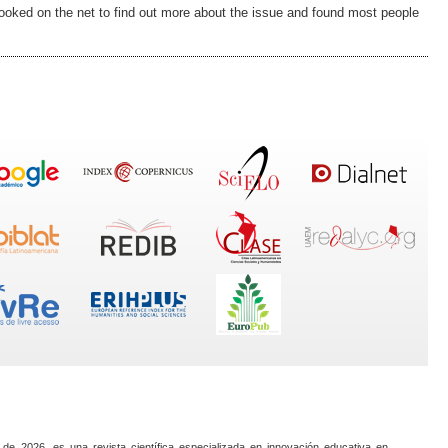
ooked on the net to find out more about the issue and found most people
 de 2026, es una revista científica especializada en innovación educativa en