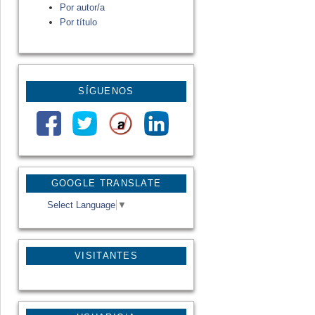
Por autor/a
Por título
SÍGUENOS
GOOGLE TRANSLATE
Select Language
▼
VISITANTES