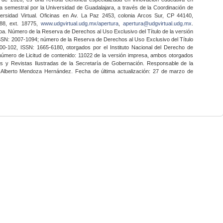
a semestral por la Universidad de Guadalajara, a través de la Coordinación de
ersidad Virtual. Oficinas en Av. La Paz 2453, colonia Arcos Sur, CP 44140,
888, ext. 18775,
www.udgvirtual.udg.mx/apertura
,
apertura@udgvirtual.udg.mx
.
a. Número de la Reserva de Derechos al Uso Exclusivo del Título de la versión
SSN: 2007-1094; número de la Reserva de Derechos al Uso Exclusivo del Título
0-102, ISSN: 1665-6180, otorgados por el Instituto Nacional del Derecho de
 número de Licitud de contenido: 11022 de la versión impresa, ambos otorgados
nes y Revistas Ilustradas de la Secretaría de Gobernación. Responsable de la
o Alberto Mendoza Hernández. Fecha de última actualización: 27 de marzo de