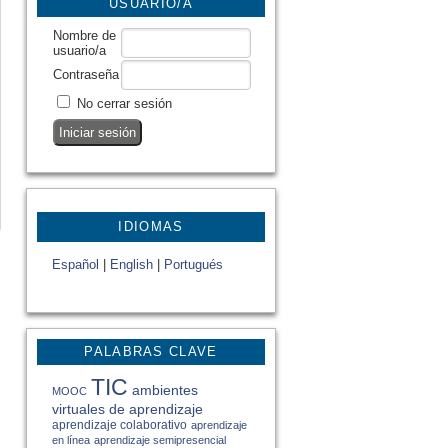
USUARIO/A
Nombre de
usuario/a
Contraseña
No cerrar sesión
IDIOMAS
Español
|
English
|
Portugués
PALABRAS CLAVE
TIC
ambientes
MOOC
virtuales de aprendizaje
aprendizaje colaborativo
aprendizaje
en línea
aprendizaje semipresencial