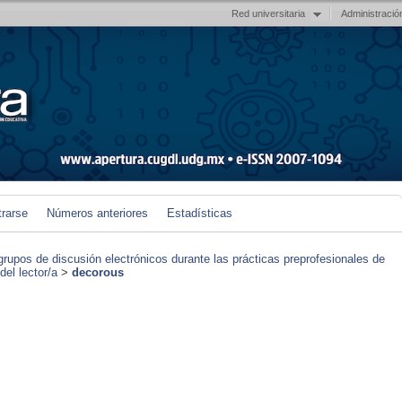
Red universitaria
Administració
trarse
Números anteriores
Estadísticas
grupos de discusión electrónicos durante las prácticas preprofesionales de
el lector/a
>
decorous