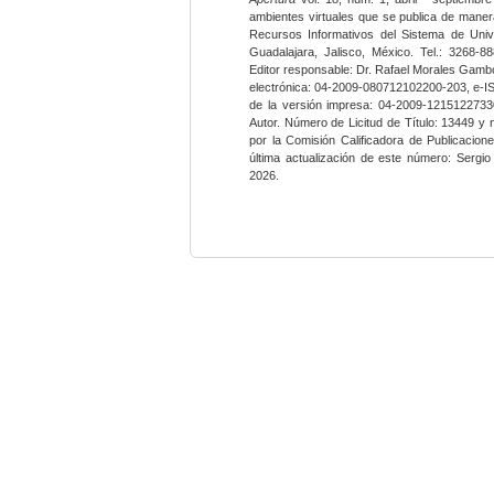
ambientes virtuales que se publica de maner
Recursos Informativos del Sistema de Univ
Guadalajara, Jalisco, México. Tel.: 3268-8
Editor responsable: Dr. Rafael Morales Gambo
electrónica: 04-2009-080712102200-203, e-I
de la versión impresa: 04-2009-12151227330
Autor. Número de Licitud de Título: 13449 y
por la Comisión Calificadora de Publicacio
última actualización de este número: Sergi
2026.