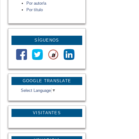
Por autor/a
Por título
SÍGUENOS
GOOGLE TRANSLATE
Select Language
▼
VISITANTES