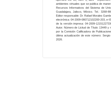
ambientes virtuales que se publica de maner
Recursos Informativos del Sistema de Univ
Guadalajara, Jalisco, México. Tel.: 3268-8
Editor responsable: Dr. Rafael Morales Gambo
electrónica: 04-2009-080712102200-203, e-I
de la versión impresa: 04-2009-12151227330
Autor. Número de Licitud de Título: 13449 y
por la Comisión Calificadora de Publicacio
última actualización de este número: Sergi
2026.