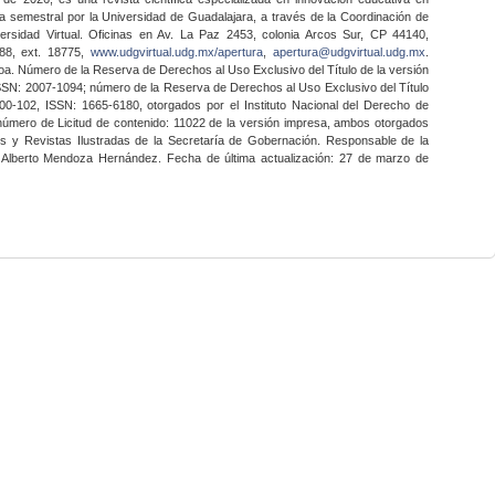
a semestral por la Universidad de Guadalajara, a través de la Coordinación de
ersidad Virtual. Oficinas en Av. La Paz 2453, colonia Arcos Sur, CP 44140,
888, ext. 18775,
www.udgvirtual.udg.mx/apertura
,
apertura@udgvirtual.udg.mx
.
a. Número de la Reserva de Derechos al Uso Exclusivo del Título de la versión
SSN: 2007-1094; número de la Reserva de Derechos al Uso Exclusivo del Título
0-102, ISSN: 1665-6180, otorgados por el Instituto Nacional del Derecho de
 número de Licitud de contenido: 11022 de la versión impresa, ambos otorgados
nes y Revistas Ilustradas de la Secretaría de Gobernación. Responsable de la
o Alberto Mendoza Hernández. Fecha de última actualización: 27 de marzo de