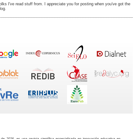
lks I've read stuff from. I appreciate you for posting when you've got the
log.
 de 2026, es una revista científica especializada en innovación educativa en