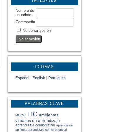
USUARIO/A
Nombre de
usuario/a
Contraseña
No cerrar sesión
IDIOMAS
Español
|
English
|
Portugués
PALABRAS CLAVE
TIC
ambientes
MOOC
virtuales de aprendizaje
aprendizaje colaborativo
aprendizaje
en línea
aprendizaje semipresencial