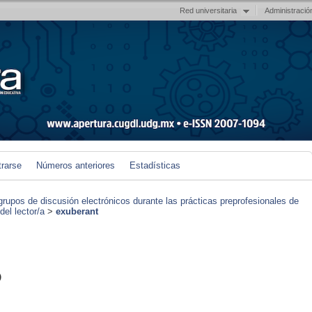
Red universitaria
Administració
trarse
Números anteriores
Estadísticas
grupos de discusión electrónicos durante las prácticas preprofesionales de
el lector/a
>
exuberant
)