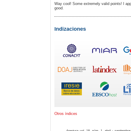
Way cool! Some extremely valid points! I appre
good.
Indizaciones
Otros índices
Apertura
vol. 18, núm. 1, abril - septiembre