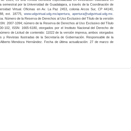
a semestral por la Universidad de Guadalajara, a través de la Coordinación de
ersidad Virtual. Oficinas en Av. La Paz 2453, colonia Arcos Sur, CP 44140,
888, ext. 18775,
www.udgvirtual.udg.mx/apertura
,
apertura@udgvirtual.udg.mx
.
a. Número de la Reserva de Derechos al Uso Exclusivo del Título de la versión
SSN: 2007-1094; número de la Reserva de Derechos al Uso Exclusivo del Título
0-102, ISSN: 1665-6180, otorgados por el Instituto Nacional del Derecho de
 número de Licitud de contenido: 11022 de la versión impresa, ambos otorgados
nes y Revistas Ilustradas de la Secretaría de Gobernación. Responsable de la
o Alberto Mendoza Hernández. Fecha de última actualización: 27 de marzo de