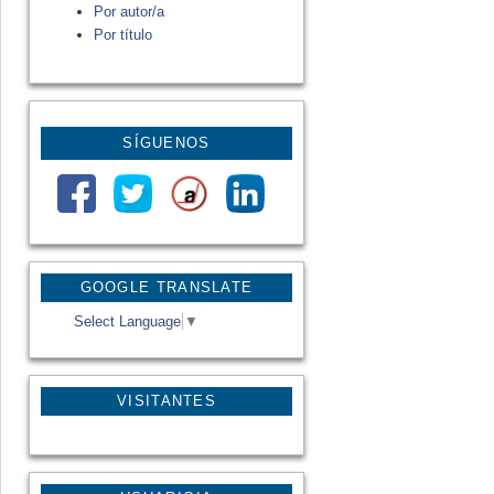
Por autor/a
Por título
SÍGUENOS
GOOGLE TRANSLATE
Select Language
▼
VISITANTES