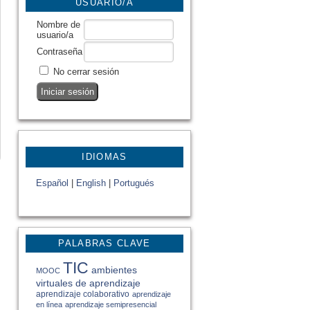
USUARIO/A
Nombre de
usuario/a
Contraseña
No cerrar sesión
IDIOMAS
Español
|
English
|
Portugués
PALABRAS CLAVE
TIC
ambientes
MOOC
virtuales de aprendizaje
aprendizaje colaborativo
aprendizaje
en línea
aprendizaje semipresencial