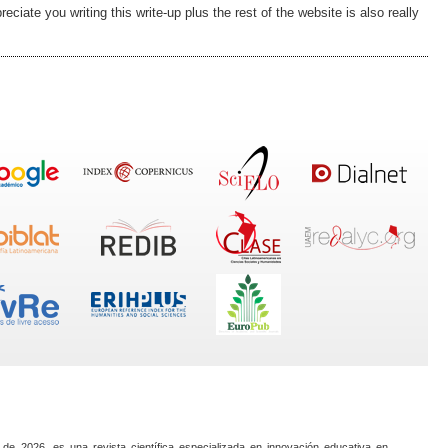
ciate you writing this write-up plus the rest of the website is also really
 de 2026, es una revista científica especializada en innovación educativa en