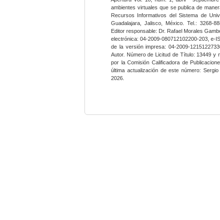
ambientes virtuales que se publica de maner
Recursos Informativos del Sistema de Univ
Guadalajara, Jalisco, México. Tel.: 3268-8
Editor responsable: Dr. Rafael Morales Gambo
electrónica: 04-2009-080712102200-203, e-I
de la versión impresa: 04-2009-12151227330
Autor. Número de Licitud de Título: 13449 y
por la Comisión Calificadora de Publicacio
última actualización de este número: Sergi
2026.