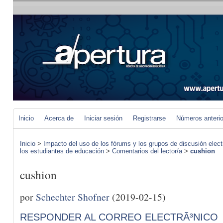
Inicio
Acerca de
Iniciar sesión
Registrarse
Números anteri
Inicio
>
Impacto del uso de los fórums y los grupos de discusión elect
los estudiantes de educación
>
Comentarios del lector/a
>
cushion
cushion
por
Schechter Shofner
(2019-02-15)
RESPONDER AL CORREO ELECTRÃ³NICO