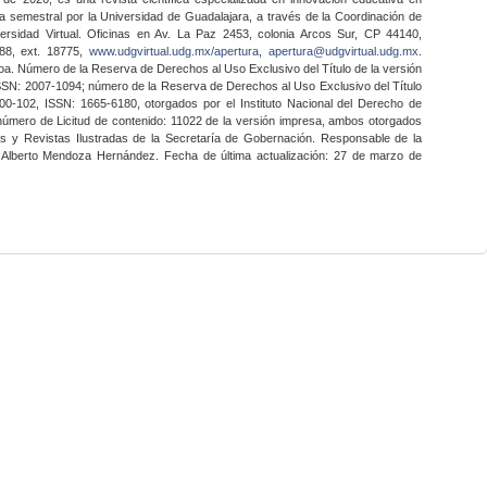
a semestral por la Universidad de Guadalajara, a través de la Coordinación de
ersidad Virtual. Oficinas en Av. La Paz 2453, colonia Arcos Sur, CP 44140,
888, ext. 18775,
www.udgvirtual.udg.mx/apertura
,
apertura@udgvirtual.udg.mx
.
a. Número de la Reserva de Derechos al Uso Exclusivo del Título de la versión
SSN: 2007-1094; número de la Reserva de Derechos al Uso Exclusivo del Título
0-102, ISSN: 1665-6180, otorgados por el Instituto Nacional del Derecho de
 número de Licitud de contenido: 11022 de la versión impresa, ambos otorgados
nes y Revistas Ilustradas de la Secretaría de Gobernación. Responsable de la
o Alberto Mendoza Hernández. Fecha de última actualización: 27 de marzo de