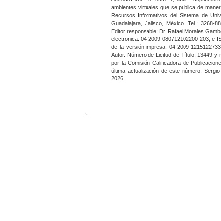
ambientes virtuales que se publica de maner
Recursos Informativos del Sistema de Univ
Guadalajara, Jalisco, México. Tel.: 3268-8
Editor responsable: Dr. Rafael Morales Gambo
electrónica: 04-2009-080712102200-203, e-I
de la versión impresa: 04-2009-12151227330
Autor. Número de Licitud de Título: 13449 y
por la Comisión Calificadora de Publicacio
última actualización de este número: Sergi
2026.