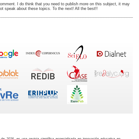
 comment. I do think that you need to publish more on this subject, it may
ot speak about these topics. To the next! All the best!!
 de 2026, es una revista científica especializada en innovación educativa en