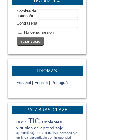
USUARIO/A
Nombre de
usuario/a
Contraseña
No cerrar sesión
IDIOMAS
Español
|
English
|
Portugués
PALABRAS CLAVE
TIC
ambientes
MOOC
virtuales de aprendizaje
aprendizaje colaborativo
aprendizaje
en línea
aprendizaje semipresencial