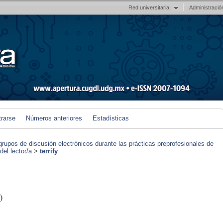
Red universitaria
Administració
trarse
Números anteriores
Estadísticas
grupos de discusión electrónicos durante las prácticas preprofesionales de
el lector/a
>
terrify
)