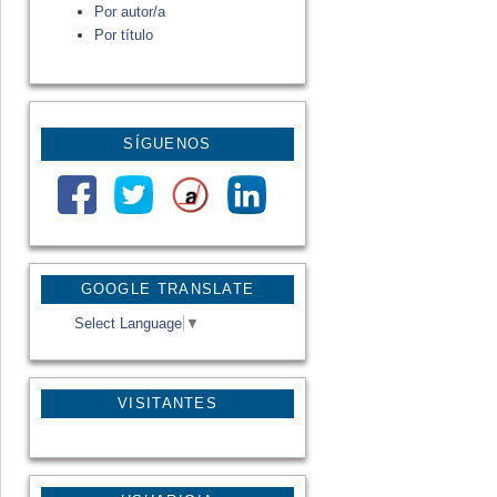
Por autor/a
Por título
SÍGUENOS
GOOGLE TRANSLATE
Select Language
▼
VISITANTES