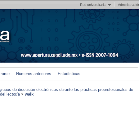
Red universitaria
Administració
trarse
Números anteriores
Estadísticas
grupos de discusión electrónicos durante las prácticas preprofesionales de
el lector/a
>
walk