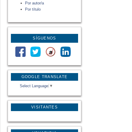
Por autor/a
Por título
SÍGUENOS
GOOGLE TRANSLATE
Select Language
▼
VISITANTES