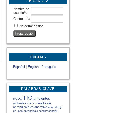
USUARIO/A
Nombre de
usuario/a
Contraseña
No cerrar sesión
IDIOMAS
Español
|
English
|
Portugués
PALABRAS CLAVE
TIC
ambientes
MOOC
virtuales de aprendizaje
aprendizaje colaborativo
aprendizaje
en línea
aprendizaje semipresencial