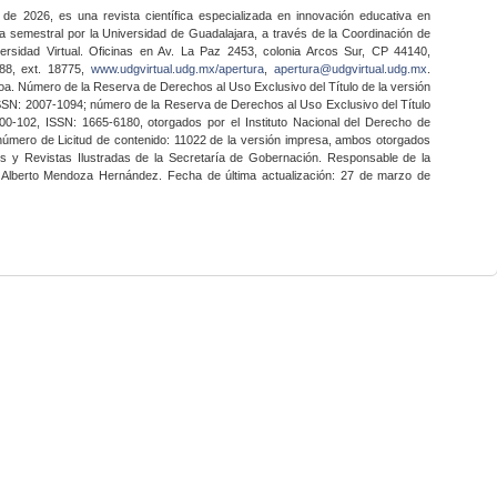
 de 2026, es una revista científica especializada en innovación educativa en
a semestral por la Universidad de Guadalajara, a través de la Coordinación de
ersidad Virtual. Oficinas en Av. La Paz 2453, colonia Arcos Sur, CP 44140,
888, ext. 18775,
www.udgvirtual.udg.mx/apertura
,
apertura@udgvirtual.udg.mx
.
a. Número de la Reserva de Derechos al Uso Exclusivo del Título de la versión
SSN: 2007-1094; número de la Reserva de Derechos al Uso Exclusivo del Título
0-102, ISSN: 1665-6180, otorgados por el Instituto Nacional del Derecho de
 número de Licitud de contenido: 11022 de la versión impresa, ambos otorgados
nes y Revistas Ilustradas de la Secretaría de Gobernación. Responsable de la
o Alberto Mendoza Hernández. Fecha de última actualización: 27 de marzo de