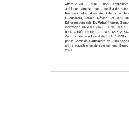
Apertura
vol. 18, núm. 1, abril - septiembre
ambientes virtuales que se publica de maner
Recursos Informativos del Sistema de Univ
Guadalajara, Jalisco, México. Tel.: 3268-8
Editor responsable: Dr. Rafael Morales Gambo
electrónica: 04-2009-080712102200-203, e-I
de la versión impresa: 04-2009-12151227330
Autor. Número de Licitud de Título: 13449 y
por la Comisión Calificadora de Publicacio
última actualización de este número: Sergi
2026.